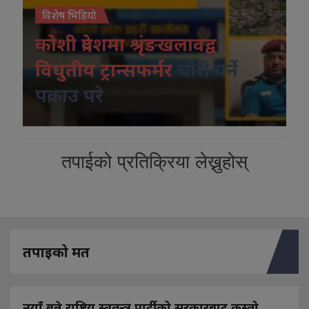
विशेष भिडियो
कोशी प्रदेशमा श्रृंङखलावद्व
विधुतीय ट्रान्सफर्मर
चोरी गर्ने
पक्राउ परे
तपाईको प्रतिक्रिया लेख्नुहोस्
तपाइको मत
नयाँ बन्ने राष्ट्रिय स्वतन्त्र पार्टीको सरकारबाट कस्तो