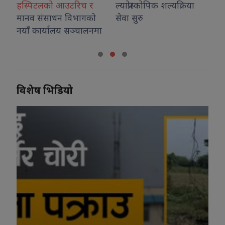
िच र
ल्याप्रोस्कोपिक शल्यक्रिया
भागको
सेवा सुरु
्चालनमा
विशेष भिडियो