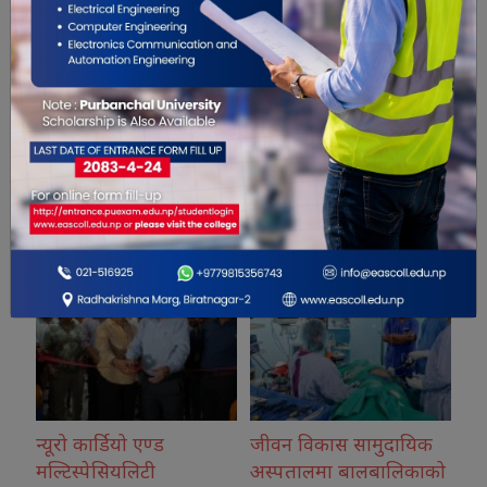
सम्बंधित खबरहरु
जीवन विकास सामुदायिक
कोशीका उत्कृष्ट फोटोग्राफ
अस्पतालमा बालबालिकाको
नगदसहित सम्मानित