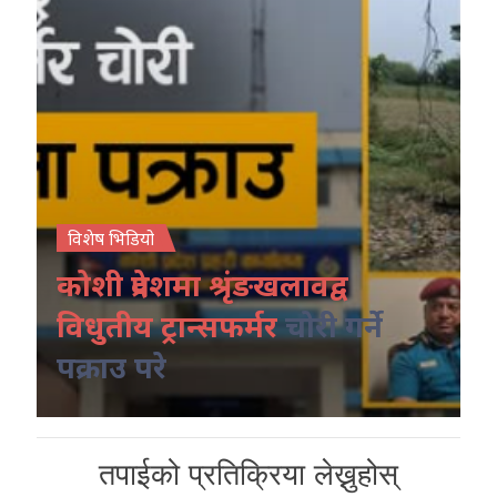
विशेष भिडियो
कोशी प्रदेशमा श्रृंङखलावद्व
विधुतीय ट्रान्सफर्मर
चोरी गर्ने
पक्राउ परे
तपाईको प्रतिक्रिया लेख्नुहोस्