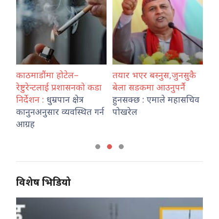
र्दै
काठमाडौंमा होटेल–
तयार भएर बस्नुस,जुनसुकै
वर्
,
रेष्टुरेन्टलाई प्रशासनको कडा
बेला सडकमा आउनुपर्नै
जल
निर्देशन :
धुम्रपान क्षेत्र
हुनसक्छ : एमाले महासचिव
वि
कानुनअनुसार व्यवस्थित गर्न
पोखरेल
हो
आग्रह
विशेष भिडियो