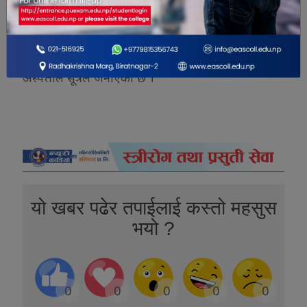
यतिबेला नेपालगञ्जमा अत्यधिक गर्मीका कारण दिउँसो
सडक तथा बजार सुनसान जस्तै देखिन्छ । तातो हावा(लु)
चलिरहेकाले अत्यावश्यक काममा बाहेक मानिस घर बाहिर
निस्कन चाहँदैनन् । गर्मीका कारण हुने बिरामी बढिरहेको
अस्पताल सूत्रले जनाएको छ ।
यो खबर पढेर तपाईलाई कस्तो महसुस
भयो ?
0
0
0
0
0