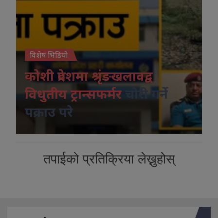
विशेष भिडियो
कोशी प्रदेशमा श्रृंङखलावद्व
विधुतीय ट्रान्सफर्मर
चोरी गर्ने
पक्राउ परे
तपाईको प्रतिक्रिया लेख्नुहोस्