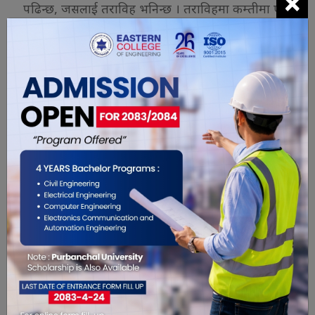
×
पढिन्छ, जसलाई तराविह भनिन्छ । तराविहमा कम्तीमा एक
पटक सम्पूर्ण कुरानको पाठ गरिन्छ ।
रोजा र कुरानबीच घनिष्ठ सम्बन्ध रहेको छ । रमजान
महिनामै कुरान अवतरित भएकाले यो महिनाको निकै महत्व
छ । त्यसैले यो महिनामा धेरैभन्दा धेरै कुरानको पाठ गरिन्छ
।
रोजाले मानिसका सबै ज्ञानेन्द्रीयलाई कुकर्म गर्नबाट रोकेर
राम्रो काम गर्ने प्रेरणा दिने गरेको अर्का मुस्लिम धर्मगुरु
मौलाना जमाल अहमदको धारणा छ । रमजानको २९ वा ३०
दिनसम्म रोजा बसेपछि ईदको चन्द्रमा निस्कन्छ । सो चन्द्रमा
निस्केपछि ईद धुमधामका साथ तीन दिनसम्म मनाइन्छ ।
ईदलाई रोजाको इनामका रुपमा मनाइने पर्वका रुपमा समेत
लिइन्छ ।
रोजा सुरु भएयता नेपालगञ्जलगायत मुस्लिम गाउँबस्तीमा
रमजानको रौनक बढेको छ ।