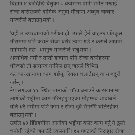
बिहान ४ बजेदेखि बेलुका ७ बजेसम्म पानी समेत नखाई
रोजा बसिरहेको धार्मिक अगुवा मौलाना अब्दुल जब्बार
मन्जरीले बताउनुभयो ।
‘यही त उपरवालाको परीक्षा हो, उसले हेर्न चाहन्छ प्रतिकूल
मौसममा पनि कसले रोजा बसेर त्याग गर्छ र कसले आफ्नो
मनोमानी गर्छ’, धर्मगुरु मन्जरीले भन्नुभयो ।
अत्यधिक गर्मी र तातो हावामा पनि रोजा बस्नेहरुमा
धेरैजसो ती सामान्य मानिस छन् जसले विभिन्न
कलकारखानामा काम गर्छन्, रिक्सा चलाउँछन् वा मजदुरी
गर्छन् ।
नेपालगञ्ज ११ स्थित तामाको भाँडा बनाउने कारखानामा
आगोको भट्टीमा काम गरिरहनुभएका मोहम्मद शादाबले
यति धेरै गर्मीमा पनि काम र रोजा दुवै सँगसँगै चलिरहेको
बताउनुभयो ।
उहाँले ४३ डिग्री गर्मीमा आगोको भट्टीमा बसेर काम गर्नु नै ठूलो
चुनौती रहेको जनाउँदै त्यसमाथि १५ घण्टाको निराहार रोजा