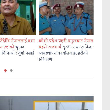
ेश प्रहरी प्रमुखबाट नेपाल
भेडेटारबाट ६४७ किलो गाँजासहित
मोरङम
मार्ग
सुरक्षा तथा ट्राफिक
दुई जना पक्राउ
हत्या
पन कार्यालय इटहरीको