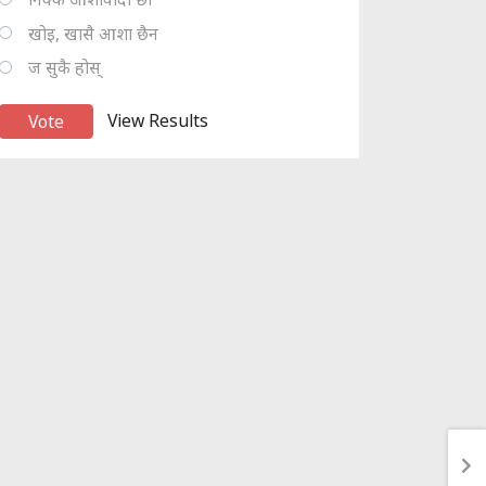
खोइ, खासै आशा छैन
ज सुकै होस्
View Results