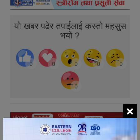
यो खबर पढेर तपाईलाई कस्तो महसुस
भयो ?
0
0
0
0
0
0
×