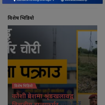
विशेष भिडियो
विशेष भिडियो
कोशी प्रदेशमा श्रृंङखलावद्व
विधुतीय ट्रान्सफर्मर
चोरी गर्ने