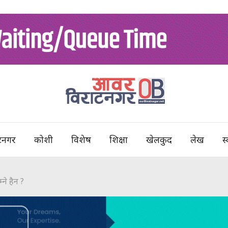
टनगर
कोशी
विशेष
शिक्षा
खेलकुद
लेख
स्
्ने हैन ?