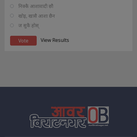
निक्कै आशावादी छौ
खोइ, खासै आशा छैन
ज सुकै होस्
View Results