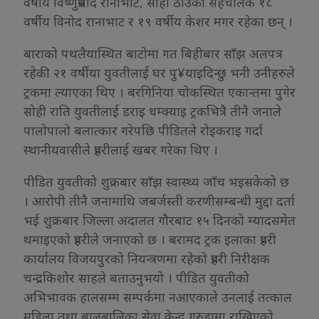
वर्षीय विष्णुप्रसाद रानाभाट, सोही ठाउँका सहचालक १८
वर्षीय विनोद रानाभाट र १९ वर्षीय केशर मगर रहेका छन् ।
बाराको पथलैयास्थित बाटोमा गत बिहीबार साँझ अलपत्र
रहेकी २१ वर्षीया युवतीलाई घर पु¥याइदिन्छु भनी उनीहरुले
ट्रकमा ल्याएका थिए । बरगिनिया चोकस्थित एकान्तमा पुगेर
सोही राति युवतीलाई डराइ धम्क्याइ ट्रकभित्रै तीनै जनाले
पालोपालो बलात्कार गरेपछि पीडितले रोइकराइ गर्दा
स्थानीयवासीले प्रहरीलाई खबर गरेका थिए ।
पीडित युवतीको शुक्रबार साँझ स्वास्थ्य जाँच भइसकेको छ
। आरोपी तीनै जनामाथि जबर्जस्ती करणीसम्बन्धी मुद्दा दर्ता
भई शुक्रबार जिल्ला अदालत गौरबाट १५ दिनको म्यादसमेत
थमाइएको प्रहरीले जनाएको छ । बरामद ट्रक इलाका प्रहरी
कार्यालय विजयपुरको नियन्त्रणमा रहेको प्रहरी निरीक्षक
चन्द्रकिशोर साहले बताउनुभयो । पीडित युवतीको
अभिभावक हालसम्म सम्पर्कमा नआएकाले उनलाई तत्काल
महिला तथा बालबालिका सेवा केन्द्र गरुडामा राखिएको