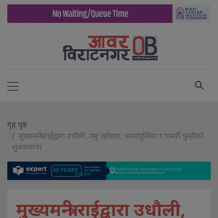
गृह पृष्ट
मुख्यमन्त्री राईद्वारा उधौली, तमु ल्होसार, धान्यपूर्णिमा र यःमरी पुन्हीको
शुभकामना
मुख्यमन्त्री राईद्वारा उधौली,