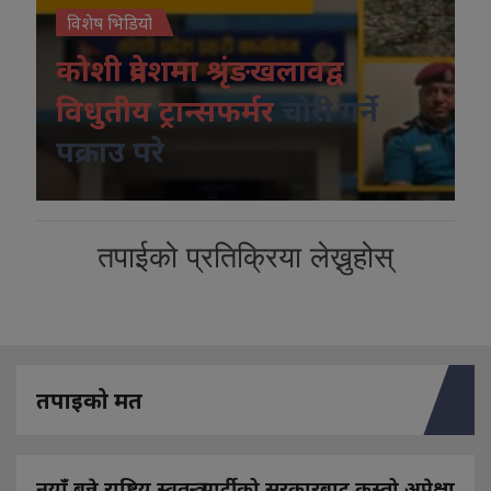
विशेष भिडियो
कोशी प्रदेशमा श्रृंङखलावद्व
विधुतीय ट्रान्सफर्मर
चोरी गर्ने
पक्राउ परे
तपाईको प्रतिक्रिया लेख्नुहोस्
तपाइको मत
नयाँ बन्ने राष्ट्रिय स्वतन्त्र पार्टीको सरकारबाट कस्तो अपेक्षा