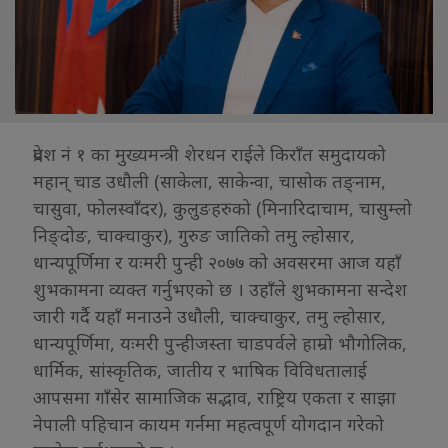
प्रदेश नं १ का मुख्यमन्त्री शेरधन राईले किराँत समुदायको
महान् चाड उधौली (साकेला, साकेन्वा, चासोक तङ्नाम,
चासुवा, फोलस्वाँदर), कुलुङहरुको (मिनारिदाचाम, चासुम्लो
निङ्दोङ, चाक्चाकुर), गुरुङ जातिको तमु ल्होसार,
धान्यपूर्णिमा र यःमरी पुन्ही २०७७ को अवसरमा आज यहाँ
शुभकामना व्यक्त गर्नुभएको छ । उहाँले शुभकामना सन्देश
जारी गर्दै यहाँ मनाउने उधौली, चाक्चाकुर, तमु ल्होसार,
धान्यपूर्णिमा, यःमरी पुन्हीजस्ता चाडपर्वले हाम्रो भौगोलिक,
धार्मिक, सांस्कृतिक, जातीय र भाषिक विविधतालाई
आपसमा गाँसेर सामाजिक सद्भाव, राष्ट्रिय एकता र साझा
नेपाली पहिचान कायम गर्नमा महत्वपूर्ण योगदान गरेको