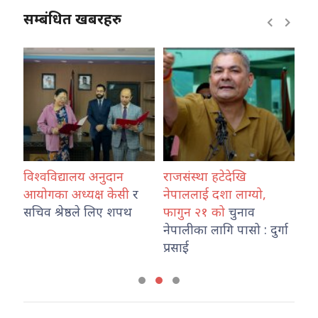
सम्बंधित खबरहरु
विश्वविद्यालय अनुदान
राजसंस्था हटेदेखि
कोश
ारा
आयोगका अध्यक्ष केसी
र
नेपाललाई दशा लाग्यो,
नेप
उ
सचिव श्रेष्ठले लिए शपथ
फागुन २१ को
चुनाव
तथ
नेपालीका लागि पासो : दुर्गा
का
प्रसाई