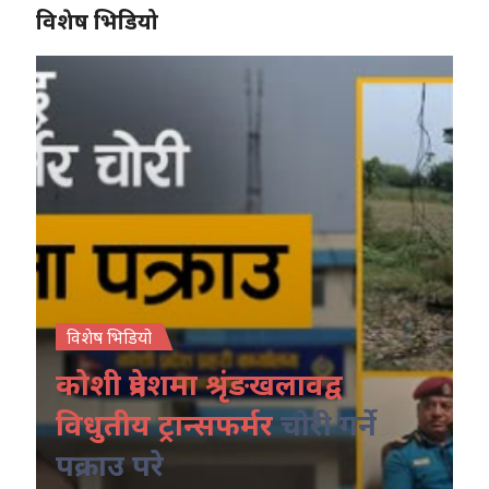
विशेष भिडियो
विशेष भिडियो
कोशी प्रदेशमा श्रृंङखलावद्व
विधुतीय ट्रान्सफर्मर
चोरी गर्ने
पक्राउ परे