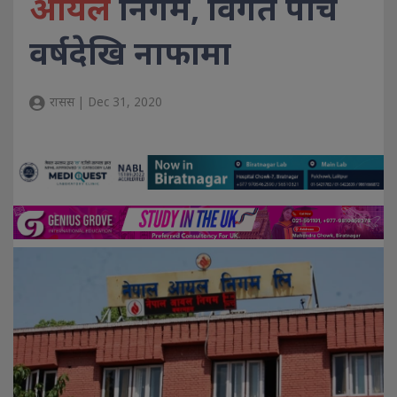
आयल
निगम, विगत पाँच
वर्षदेखि नाफामा
रासस | Dec 31, 2020