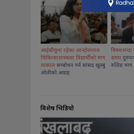
का आन्दोलनरत
विषयभन्दा बाहिर बोलेर संसद्को
प्रसारण ला
का विद्यार्थीको माग
समय
दुरुपयोग नगर्न सभामुखको
पहिलो प्राथ
 गर्न सांसद खुस्बु
रुलिङ माग
विशेष भिडियो