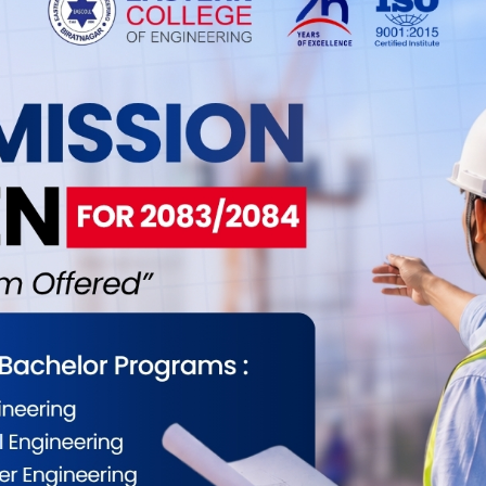
र ‘पासर्वड’ सुरक्षित राख्न पनि विभागले अनुरोध गरेको छ ।
्रम स्वीकृतिको निस्सा प्राप्त हुनेछ । आवेदक आफँैले
गले जनाएको छ ।
णकारी कोषको रकम अनलाइन भुक्तानी गर्ने व्यवस्था
म अनलाइनबाट भुक्तानी गर्दा कुनै अतिरिक्त शुल्क
 गर्न कार्यालय उपस्थित भइरहनु नपर्ने हुँदा सेवाग्राहस्लाई
ईलाई कस्तो महसुस भयो ?