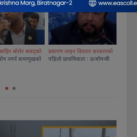
इन विस्तार सरकारको
सांसद यादवको प्रश्न : ढल्केबरको
सरकार
मिकता : ऊर्जामन्त्री
ट्रमा
सेन्टर योजना कहाँ हरायो ?
बढ्दै ग