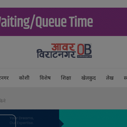
टनगर
कोशी
विशेष
शिक्षा
खेलकुद
लेख
स्
किने