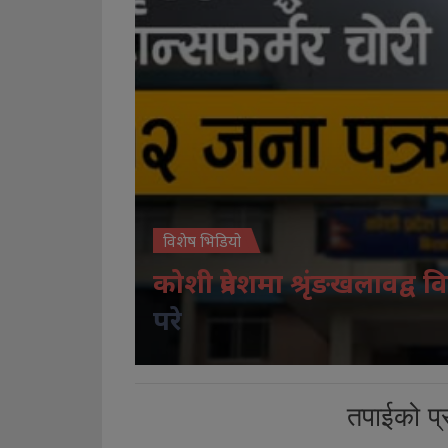
विशेष भिडियो
कोशी प्रदेशमा श्रृंङखलावद्व वि
परे
तपाईको प्र