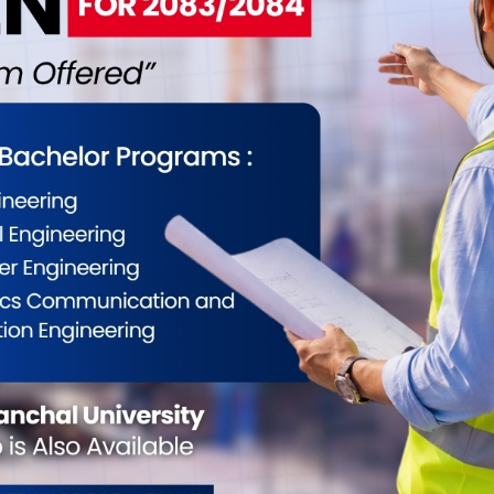
ईलाई कस्तो महसुस भयो ?
0
0
0
0