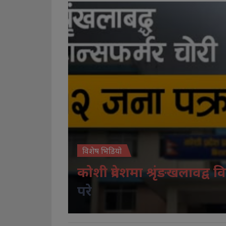
विशेष भिडियो
कोशी प्रदेशमा श्रृंङखलावद्व वि
परे