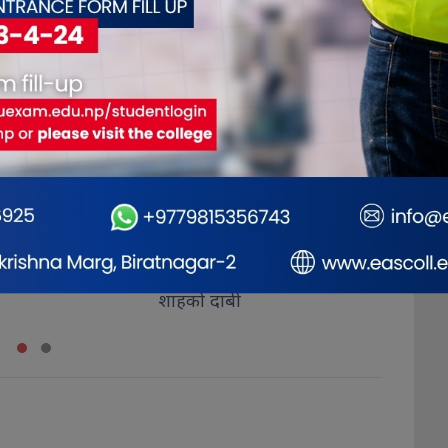
िमिटेडदेखि नेपाल
गिरी विरुद्ध अनुसन्धान गर्न
विर
न्ससम्म सकारात्मक
अदालतबाट चार
दिनको म्याद
रथयात
देखिन थालेको प्रधानमन्त्री
थप, कारागारबाटै पेट्रोलपम्प
भक्
दाबी
कब्जा