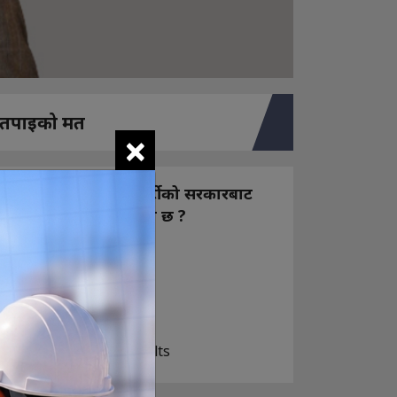
तपाइको मत
×
नयाँ बन्ने राष्ट्रिय स्वतन्त्र पार्टीको सरकारबाट
कस्तो अपेक्षा राख्नुभएको छ ?
निक्कै आशावादी छौ
खोइ, खासै आशा छैन
ज सुकै होस्
View Results