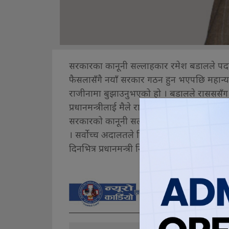
सरकारका कानूनी सल्लाहकार रमेश बडालले पद
फैसलासँगै नयाँ सरकार गठन हुन भएपछि महान्याया
राजीनामा बुझाउनुभएको हो । बडालले रासससँग कुर
प्रधानमन्त्रीलाई मैले राजीनामा बुझाएँ ।”
सरकारको कानूनी सल्लाहकारका रुपमा गत चैत ८ 
। सर्वोच्च अदालतले विपक्षी गठबन्धनका नेता तथ
दिनभित्र प्रधानमन्त्री नियुक्त गर्न सोमबार परमा