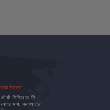
्पर्क ठेगाना
ओ.बी. मिडिया प्रा. लि.
स्वागत मार्ग, जनपथ टोल