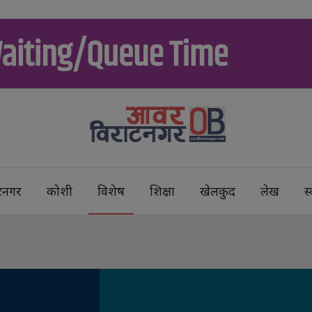
टनगर
कोशी
विशेष
शिक्षा
खेलकुद
लेख
स्