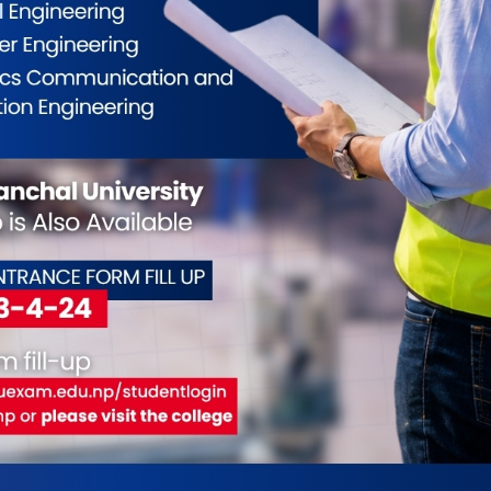
ईलाई कस्तो महसुस भयो ?
0
0
0
0