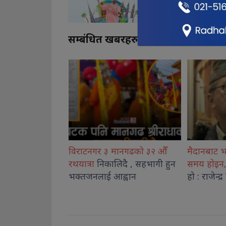
सम्बंधित खबरहरु
ानगढको ३२ औँ
मैदानबाट भाग्ने वा लुकेर बस्ने
अनुगमन टो
िदै , सहभागी हुन
समय होइन,
एकताबद्ध हुने बेला
अनावश्यक 
ह्वान
हो : राजेन्द्र लिङदेन
कानुनी कार