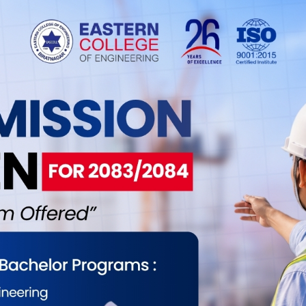
रेपछि सो शाखाले लाइन काटिने सूचना प्रकाशन गरेको थियो ।
 अदालत पुगेको थियो । पाटन उच्च अदालत हेटौँडाले
शिवम् सिमेन्ट उद्योगले डेडिकेटेड फिडर प्रयोगबापतको
कुरको भनाइ छ ।
अर्ब २१ करोड रहेको भए पनि हालसम्म महसुल नतिरेको कारण
रोड पुगेको हेटौँडा वितरण शाखाको लेखा शाखाले जनाएको
ुलको बक्यौता सम्बन्धमा जानकारी लिन खोज्दा सम्पर्क हुन
र विद्युत् मिटर लिने ग्राहक रहेको छ । विद्युत् सेवा
त हुने गरेको बताइएको छ । अवैधरुपमा विद्युत् चोरी गर्ने र
भइरहेको ठाकुरले जानकरी दिनुभएको छ । साथै विद्युत्
ो उहाँले भन्नुभयो । अहिले नयाँ ट्रान्सर्फमर जडान गर्ने र
 शाखाबाट भइरहेको छ ।