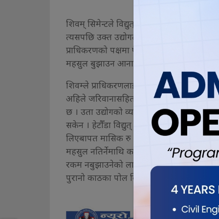
शिवम् सिमेन्टले विद्युत् महसुल तिर्न आलटाल ग
त्यसपछि उक्त उद्योगले प्राधिकरणको विरुद्धमा
प्राधिकरणको पक्षमा फैसला गरेको थियो । तथापि 
महसुल बुझाउन आनाकानी गर्दैआएको प्रमुख ठा
शिवम्ले प्राधिकरणलाई तिर्नुपर्ने रकम रु एक 
अहिले जरिवानासहितको रकम रु दुई अर्ब ३४ क
छ । उता उद्योगको व्यवस्थापन पक्षमा उक्त महस
सकेन । हेटौँडा विद्युत् शाखाअन्तर्गत करिब ६० हजा
लिएबापत मासिक रु १८ करोड विद्युत् महसुल प्राप्
महसुल नतिर्नेमाथि कारवाही र निरन्तर अनुगमन 
रकम नबुझाउनेको लाइन काट्ने कार्य पनि जारी रहेक
पुरानो काठका पोल विस्थापित गर्ने काम उक्त