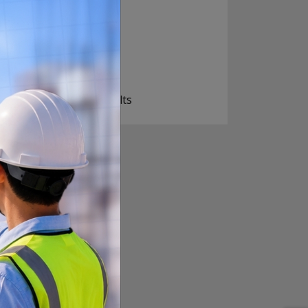
निक्कै आशावादी छौ
खोइ, खासै आशा छैन
ज सुकै होस्
View Results