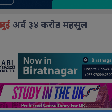
 दुई
अर्ब ३४ करोड महसुल