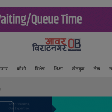
टनगर
कोशी
विशेष
शिक्षा
खेलकुद
लेख
स्
ल