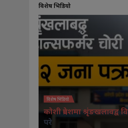
विशेष भिडियो
विशेष भिडियो
कोशी प्रदेशमा श्रृंङखलावद्व वि
परे