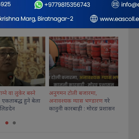
ली बजारमा,
शिक्षा मन्त्रालयमा उच्च शिक्षा नीति
लेटाङ इ
ग्यास भण्डारण
गरे
कार्यशालाको पहिलो सत्र सम्पन्न
‘आफ्नो
बाही : मोरङ प्रशासन
जान्नुहोस