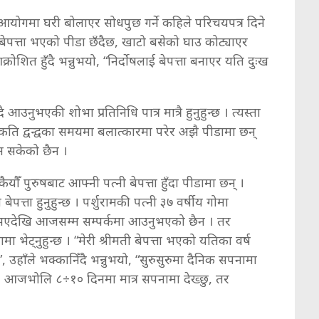
 आयोगमा घरी बोलाएर सोधपुछ गर्ने कहिले परिचयपत्र दिने
् बेपत्ता भएको पीडा छँदैछ, खाटो बसेको घाउ कोट्याएर
ोशित हुँदै भन्नुभयो, “निर्दोषलाई बेपत्ता बनाएर यति दुःख
नुभएकी शोभा प्रतिनिधि पात्र मात्रै हुनुहुन्छ । त्यस्ता
 कति द्वन्द्वका समयमा बलात्कारमा परेर अझै पीडामा छन्
ुन सकेको छैन ।
ैयौँ पुरुषबाट आफ्नी पत्नी बेपत्ता हुँदा पीडामा छन् ।
पत्ता हुनुहुन्छ । पर्शुरामकी पत्नी ३७ वर्षीय गोमा
ा भएदेखि आजसम्म सम्पर्कमा आउनुभएको छैन । तर
मा भेट्नुहुन्छ । “मेरी श्रीमती बेपत्ता भएको यतिका वर्ष
, उहाँले भक्कानिँदै भन्नुभयो, “सुरुसुरुमा दैनिक सपनामा
ेख्ने, आजभोलि ८÷१० दिनमा मात्र सपनामा देख्छु, तर