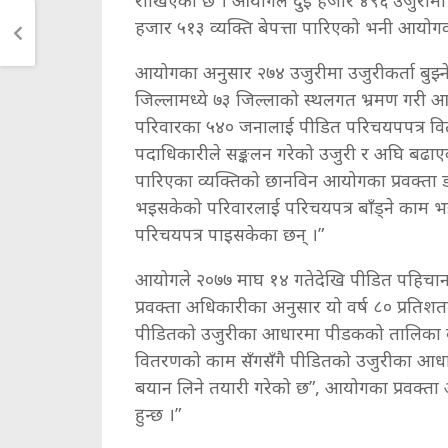
राखिएको छ । आयोगले दुई हजार ४९६ उजुरीमा 
हजार ५१३ व्यक्ति बेपत्ता पारिएको भनी आयोगको
आयोगका अनुसार २७४ उजुरीमा उजुरीकर्ता बुझ्
जिल्लामध्ये ७३ जिल्लाको स्थलगत भ्रमण गरी 
परिवारका ५४० जनालाई पीडित परिचयपपत्र व
पदाधिकारीले सङ्कलन गरेको उजुरी र अघि बढा
पारिएका व्यक्तिको छानविन आयोगका प्रवक्ता डा
भइसकेको परिवारलाई परिचयपत्र बाँड्ने काम भ
परिचयपत्र पाइसकेका छन् ।”
आयोगले २०७७ माघ १४ गतेदेखि पीडित पहिचान ग
प्रवक्ता अधिकारीका अनुसार यो वर्ष ८० प्रति
पीडितको उजुरीका आधारमा पीडकको तालिका बना
वितरणको काम सँगसँगै पीडितको उजुरीका आध
बयान लिने तयारी गरेको छ”, आयोगका प्रवक्ता अ
हुन्छ ।”