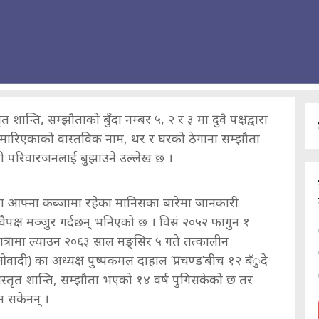
ृत शान्ति, सम्झौताको बुँदा नम्बर ५, २ र ३ मा दुवै पक्षद्वारा
ा मारिएकाको वास्तविक नाम, थर र घरको ठेगाना सम्झौता
री परिवारजनलाई बुझाउने उल्लेख छ ।
 २ मा आफ्ना कब्जामा रहेका मानिसका बारेमा जानकारी
ुवैपक्ष मञ्जुर गर्दछन् भनिएको छ । विसं २०५२ फागुन १
ति यात्रामा ल्याउन २०६३ साल मङ्सिर ५ गते तत्कालीन
ाओवादी) का अध्यक्ष पुष्पकमल दाहाल ‘प्रचण्ड’बीच १२ बँुदे
िस्तृत शान्ति, सम्झौता भएको १४ वर्ष पुगिसकेको छ तर
न सकेनन् ।