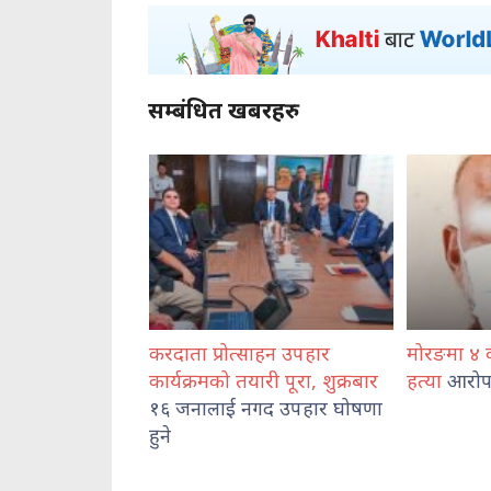
सम्बंधित खबरहरु
दाता प्रोत्साहन उपहार
मोरङमा ४ वर्षीया बालिकाको
र्यक्रमको तयारी पूरा, शुक्रबार
हत्या
आरोपमा एक जना पक्राउ
 जनालाई नगद उपहार घोषणा
े