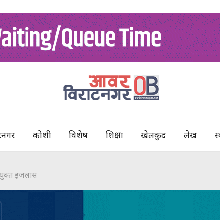
टनगर
कोशी
विशेष
शिक्षा
खेलकुद
लेख
स्
संयुक्त इजलास