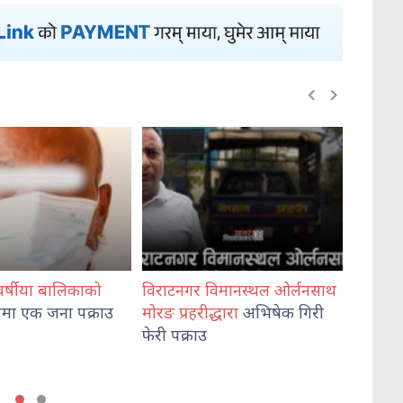
विराटनगर विमानस्थल ओर्लनसाथ
विश्वविद्यालय अनुदान आयोगका
मोरङ प्रहरीद्धारा
अभिषेक गिरी
अध्यक्ष केसी
र सचिव श्रेष्ठले लि
फेरी पक्राउ
शपथ