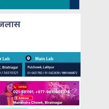
इजलास