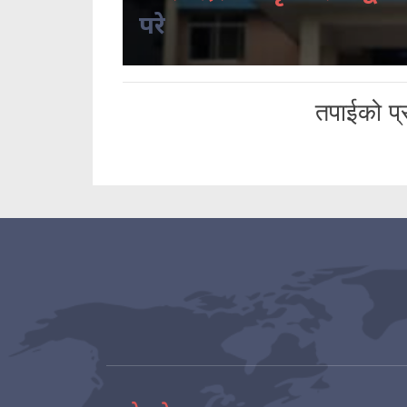
परे
तपाईको प्र