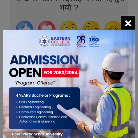
भयो ?
×
0
0
0
0
0
0
सम्बंधित खबरहरु