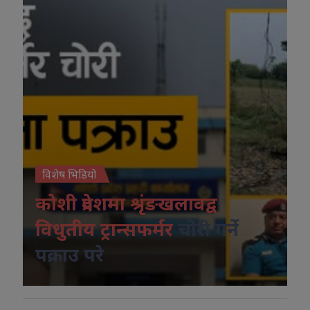
विशेष भिडियो
कोशी प्रदेशमा श्रृंङखलावद्व
विधुतीय ट्रान्सफर्मर
चोरी गर्ने
पक्राउ परे