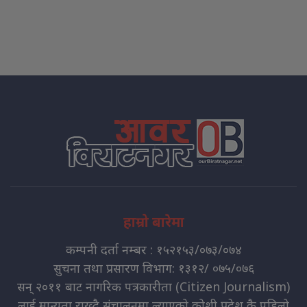
हाम्रो बारेमा
कम्पनी दर्ता नम्बर : १५२१५३/०७३/०७४
सुचना तथा प्रसारण विभाग: १३१२/ ०७५/०७६
सन् २०११ बाट नागरिक पत्रकारीता (Citizen Journalism)
लाई मान्यता राख्दै संचालनमा ल्याएको कोशी प्रदेश कै पहिलो