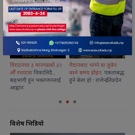
विराटनगर ३ मानगढको ३२
मैदानबाट भाग्ने वा लुकेर
अन
औँ रथयात्रा
निकालिदै ,
बस्ने समय होइन,
एकताबद्ध
अन
सहभागी हुन भक्तजनलाई
हुने बेला हो : राजेन्द्र लिङदेन
गर
आह्वान
प्
विशेष भिडियो