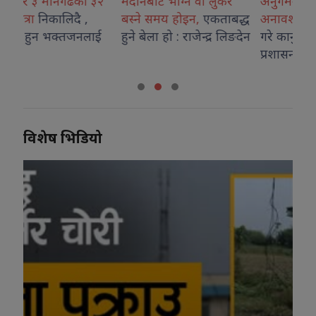
२
मैदानबाट भाग्ने वा लुकेर
अनुगमन टोली बजारमा,
शिक
बस्ने समय होइन,
एकताबद्ध
अनावश्यक ग्यास भण्डारण
शिक
ई
हुने बेला हो : राजेन्द्र लिङदेन
गरे कानुनी कारबाही : मोरङ
पहि
प्रशासन
विशेष भिडियो