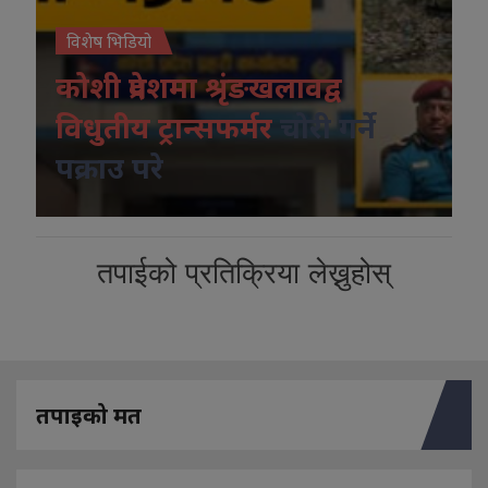
विशेष भिडियो
कोशी प्रदेशमा श्रृंङखलावद्व
विधुतीय ट्रान्सफर्मर
चोरी गर्ने
पक्राउ परे
तपाईको प्रतिक्रिया लेख्नुहोस्
तपाइको मत