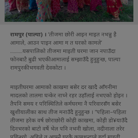
रामपुर (पाल्पा) ।
‘तीजमा छोरी आइन माइत नभन्नु है
आमाले, आउन पाइन आमा म त घरको कामले’
..........यसपालिको तीजमा माइती घरमा जान नपाउँदा
फोनबाटै बुढी भएकी आमालाई सम्झाउँदै हुनुहुन्छ, पाल्पा
रामपुरकी भगवती देवकोटा ।
माइतीघरमा आमाको काखमा बसेर दर खादै आँगनीमा
मादलको तालमा घन्केर नाच्ने रहर उहाँलाई नभएको होइन ।
तैपनि समय र परिस्थितिले कर्मघरमा नै परिवारसँग बसेर
खुशीयालीका साथ तीज मनाउँदै हुनुहुन्छ । “पहिला–पहिला
तीजमा हरेक वर्ष छोराछोरी कोही काखमा, कोही डो¥याउँदै
दिनभरको बाटो वर्षे भेल पनि नभनी खोला, नदीनाला तरेर
पुगिन्थ्यो, अहिले त आफ्नै घरकै कामधन्दाले गर्दा माइती