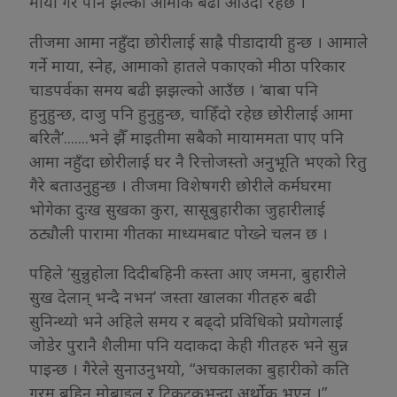
माया गरे पनि झल्को आमाकै बढी आउँदो रहेछ ।”
तीजमा आमा नहुँदा छोरीलाई साह्रै पीडादायी हुन्छ । आमाले
गर्ने माया, स्नेह, आमाको हातले पकाएको मीठा परिकार
चाडपर्वका समय बढी झझल्को आउँछ । ‘बाबा पनि
हुनुहुन्छ, दाजु पनि हुनुहुन्छ, चाहिँदो रहेछ छोरीलाई आमा
बरिलै’.......भने झैँ माइतीमा सबैको मायाममता पाए पनि
आमा नहुँदा छोरीलाई घर नै रित्तोजस्तो अनुभूति भएको रितु
गैरे बताउनुहुन्छ । तीजमा विशेषगरी छोरीले कर्मघरमा
भोगेका दुःख सुखका कुरा, सासूबुहारीका जुहारीलाई
ठट्यौली पारामा गीतका माध्यमबाट पोख्ने चलन छ ।
पहिले ‘सुन्नुहोला दिदीबहिनी कस्ता आए जमना, बुहारीले
सुख देलान् भन्दै नभन’ जस्ता खालका गीतहरु बढी
सुनिन्थ्यो भने अहिले समय र बढ्दो प्रविधिको प्रयोगलाई
जोडेर पुरानै शैलीमा पनि यदाकदा केही गीतहरु भने सुन्न
पाइन्छ । गैरेले सुनाउनुभयो, “अचकालका बुहारीको कति
गरम् बहिन मोबाइल र टिकटकभन्दा अर्थोक भएन ।”