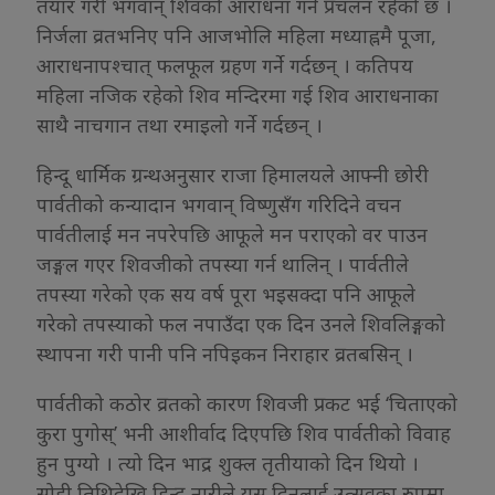
तयार गरी भगवान् शिवको आराधना गर्ने प्रचलन रहेको छ ।
निर्जला व्रतभनिए पनि आजभोलि महिला मध्याह्नमै पूजा,
आराधनापश्चात् फलफूल ग्रहण गर्ने गर्दछन् । कतिपय
महिला नजिक रहेको शिव मन्दिरमा गई शिव आराधनाका
साथै नाचगान तथा रमाइलो गर्ने गर्दछन् ।
हिन्दू धार्मिक ग्रन्थअनुसार राजा हिमालयले आफ्नी छोरी
पार्वतीको कन्यादान भगवान् विष्णुसँग गरिदिने वचन
पार्वतीलाई मन नपरेपछि आफूले मन पराएको वर पाउन
जङ्गल गएर शिवजीको तपस्या गर्न थालिन् । पार्वतीले
तपस्या गरेको एक सय वर्ष पूरा भइसक्दा पनि आफूले
गरेको तपस्याको फल नपाउँदा एक दिन उनले शिवलिङ्गको
स्थापना गरी पानी पनि नपिइकन निराहार व्रतबसिन् ।
पार्वतीको कठोर व्रतको कारण शिवजी प्रकट भई ‘चिताएको
कुरा पुगोस्’ भनी आशीर्वाद दिएपछि शिव पार्वतीको विवाह
हुन पुग्यो । त्यो दिन भाद्र शुक्ल तृतीयाको दिन थियो ।
सोही तिथिदेखि हिन्दू नारीले यस दिनलाई उत्सवका रुपमा