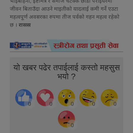
भाइबहिनी, इष्टमित्र र समाज चटक्क छोडी पराइघरमा
जीवन बिताउँदा आउने माइतीको यादलाई कमी गर्ने एउटा
महत्वपूर्ण अवसरका रुपमा तीज पर्वको गहन महत्व रहेको
छ ।
रासस
यो खबर पढेर तपाईलाई कस्तो महसुस
भयो ?
0
0
0
0
0
0