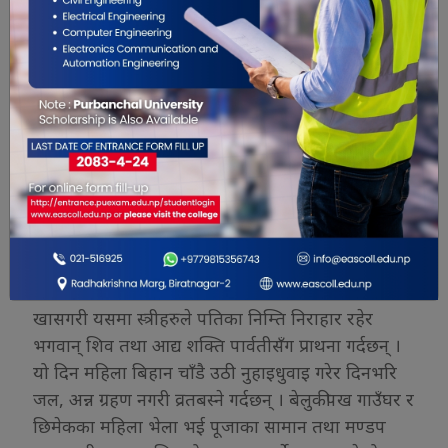
दिनबाट नै तीज पर्वको आरम्भ भएको मानिन्छ । दरमा
ठाउँअनुसार विभिन्न मीठामीठा परिकार साथै खीर, ढकने,
सेलरोटी, केरालगायतका खाना, फलफूल खाने गरिन्छ ।
आधुनिकता सँगसँगै पछिल्लो समय भने यसमा खाइने
परिकारमा परिवर्तन आउँदै गएको छ । माछा मासु,
मिठाइलगायतका परिकारको प्रयोग बढ्दो छ । सामान्यतया
दर मध्यरात १२ बजेअघि खाने चलन बसिसकेको छ ।
भोलिपल्ट दिनभर पानीसम्म पनि नखाई व्रतबस्नुपर्ने
भएकाले दर खाने दिन राति अबेरसम्म बसेर पेटभरि खाने
प्रचलन बसेको हो ।
खासगरी यसमा स्त्रीहरुले पतिका निम्ति निराहार रहेर
भगवान् शिव तथा आद्य शक्ति पार्वतीसँग प्राथना गर्दछन् ।
यो दिन महिला बिहान चाँडै उठी नुहाइधुवाइ गरेर दिनभरि
जल, अन्न ग्रहण नगरी व्रतबस्ने गर्दछन् । बेलुकीपख गाउँघर र
छिमेकका महिला भेला भई पूजाका सामान तथा मण्डप