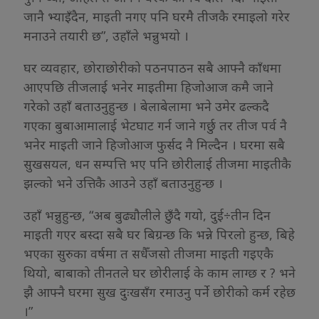
जानै भ्याइँदैन, माइती नगए पनि घरमै तीजकै रमाइलो गरेर
मनाउने तयारी छ”, उहाँले भन्नुभयो ।
घर व्यवहार, छोराछोरीको पठनपाठन सबै आफ्नै काँधमा
आएपछि तीजलाई भनेर माइतीमा हिजोआज कमै जाने
गरेको उहाँ बताउनुहुन्छ । बेलाबेलामा भने उमेर ढल्कदै
गएका बुबाआमालाई भेटघाट गर्न जाने गर्छु तर तीज पर्व नै
भनेर माइती जाने हिजोआज फुर्सद नै मिल्दैन । घरमा सबै
सुखसयल, धन सम्पत्ति भए पनि छोरीलाई तीजमा माइतीकै
झल्को भने उत्तिकै आउने उहाँ बताउनुहुन्छ ।
उहाँ भन्नुहुन्छ, “अब बुढ्यौलीले छुँदै गयो, दुई÷तीन दिन
माइती गएर बस्दा सबै घर बिग्रन्छ कि भन्ने पिरलो हुन्छ, बिहे
भएका सुरुका वर्षमा त सधैँजसो तीजमा माइती गइएकै
थियो, बाबाको तीनतले घर छोरीलाई के काम लाग्छ र ? भने
झै आफ्नै घरमा सुख दुःखसँग रमाउनु पर्ने छोरीको कर्म रहेछ
।”