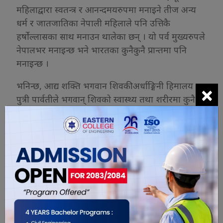
महिलाद्वारा स्वतन्त्र र आनन्दमयरुपमा मनाइने तीज अन्य
धर्म र जातजातिका नेपाली महिलाले पनि उत्तिकै
हर्षोल्लासका साथ मनाउन थालेका छन् । यो पर्व मुख्यरुपले
नेपालभर मनाइन्छ भने भारतका कुनैकुनै प्रान्तमा पनि
मनाइन्छ ।
×
भनिन्छ, आद्य शक्ति भगवान शिवकी अर्धाङ्गिनी हिमालय
पुत्री पार्वतीले भगवान् शिवको स्वास्थ्य तथा शरीरमा कुनै
बाधा उत्पन्न नहोस् भनेर पहिलो व्रतराखेकी थिइन् त्यो दिन
यही हरितालिका तीजको दिन थियो । त्यसै दिनदेखि
आजसम्म हिन्दू नारीहरुले यो पर्व मनाउदै आएका छन् ।
यो चाडमा माइतीले (बाबु आमा, दाजुभाइ) छोरी÷चेलीलाई
घरमा गई लिएर आउने वा बोलाएर मीठामीठा परिकार
बनाएर खुवाउने तथा मनका भावना एवम् सुख दुःख
साटासाट गरी एउटै ठाउँमा खानेबस्ने चलन छ । यस दिन
विशेष महत्वका साथ दरखाने गरिन्छ । यही दरखाने