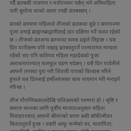
गर्दै व्रतबसी नाचगान र मनोरञ्जन गर्छन् भने अविवाहिता
नारी सुयोग्य वरको आशा राखी व्रतबस्छन् ।
व्रतको समयमा महिलाले तीजको व्रतकथा सुन्ने र समापनमा
पूजा लगाई ब्राह्मणब्राह्मणीलाई दान दक्षिणा गर्ने चलन रहेको
छ । तीजको व्रतअन्य व्रतभन्दा फरक ढङ्गले लिइन्छ । यस
दिन पानीसम्म पनि नखाइ व्रतबस्नुपर्ने परम्परागत मान्यता
रहेको भए पनि कतिपय महिला महादेवको पूजा
आराधनापश्चात् फलफूल ग्रहण गर्दछन् । यसै दिन पार्वतीले
आफ्नो तपस्या पूरा गरी शिवजी पाएको विश्वास गरिने
हुनाले यस दिनलाई हर्षोल्लासका साथ नाचगान गरी मनाइने
गरिन्छ ।
तीज पौराणिककालदेखि चलिआएको परम्परा हो । सृष्टि र
समाज चल्नका लागि पूर्वीय मान्यताअनुसार महिला
विवाहपश्चात् आफ्नो श्रीमान्को घरमा बसी बाँकी जीवन
बिताउनुपर्ने हुन्छ । यसरी आफू जन्मेको घर, मातापिता,