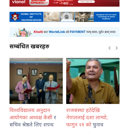
सम्बंधित खबरहरु
विश्वविद्यालय अनुदान
राजसंस्था हटेदेखि
कोश
ारा
आयोगका अध्यक्ष केसी
र
नेपाललाई दशा लाग्यो,
नेप
उ
सचिव श्रेष्ठले लिए शपथ
फागुन २१ को
चुनाव
तथ