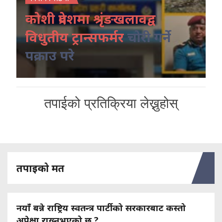
कोशी प्रदेशमा श्रृंङखलावद्व
विधुतीय ट्रान्सफर्मर
चोरी गर्ने
पक्राउ परे
तपाईको प्रतिक्रिया लेख्नुहोस्
तपाइको मत
नयाँ बन्ने राष्ट्रिय स्वतन्त्र पार्टीको सरकारबाट कस्तो
अपेक्षा राख्नुभएको छ ?