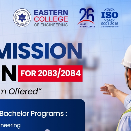
 घर व्यवहार चलाइन्थ्यो, गाउँमा धेरैले राडीपाखी बुन्ने गर्थे,
हातपाखुरा बस्न थाले”, यमलालले भन्नुभयो, “अहिले त भेडा
उन मुस्किल हुन्छ, भनेको बेला पाइँदैन, अब विस्तारै यो पेसा
 विदेशसम्म पुग्ने गरेको जनाउँदै अहिले माग बढे पनि
ग्रजबाट निकै चासो दिएर सिकेको भन्दै अहिलेका नयाँ
पेसा लोप हुँदै गएको उहाँले बताउनुभयो । “अहिलेका पुस्ताले
, राडीपाखी बुन्न अली झन्झटिलो हुन्छ, त्यही भएर पनि होला
ा अन्य मान्छेलाई पनि सिकाउन कोसिस गरेँ तर सकिन, चासोनै
ो गाउँमा मान्छे नै हुन्न होला, अहिले मै मात्रै हुँ यसरी काम
 बुन्ने परम्परा हराउँदै गएकोमा चिन्ता छ । उहाँले
चाउन सकिन्छ र ?, अहिलेका युवायुवतीले यसप्रति चासो
हाम्रो हात बस्यो भने त गाउँमा राडीपाखी बुन्ने कोही हुन्न,