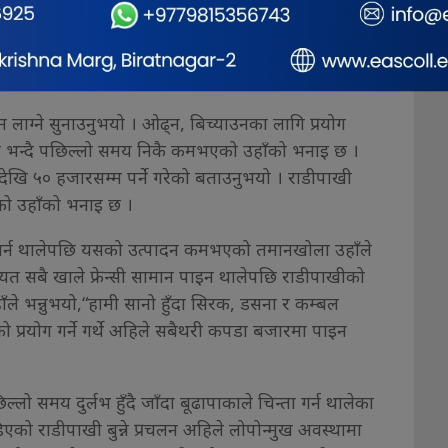
ँ, अहिलेको जस्तो मोटरबाटोको सुविधा थिएन, त्यहाँ पुग्न
ाँ पुगेपछि राडीपाखीको खोसाखोस हुन्थ्यो, घर फर्किने बेला रु
नि कम भयो, जान पनि छोडियो ।”
म लाग्ने सुनाउनुभयो । ओढ्न, बिच्याउनका लागि प्रयोग
रेको भन्दै पछिल्लो समय निकै कमभएको उहाँको भनाइ छ ।
देखि ५० हजारसम्म पर्ने गरेको बताउनुभयो । राडीपाखी
गरेको उहाँको भनाइ छ ।
गर्न थालेपछि यसको उत्पादन कमभएको तमानखोला उहाँले
 सबै खाले फ्रेन्सी सामान पाइन थालेपछि राडीपाखीको
ँले भन्नुभयो,“हामी सानो हुँदा सिरक, डसना र कम्बल
ो प्रयोग गर्ने गर्थे अहिले सबैथरी कपडा बजारमा पाइन
ो समय दुर्लभ हुँदै जाँदा बूढापाकाले चिन्ता गर्न थालेका
को राडीपाखी बुन्ने प्रचलन अहिले लोपोन्मुख अवस्थामा