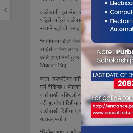
राडीखापी बुन्न भेडाको ऊन अतिआवश्यक पर्ने ज
पहिले–पहिले राडीपाखी बेच्नका लागि बागलुङको ठ
नलाग्ने उहाँको भनाइ छ । नयाँ पुस्ताले सिक्न चा
“राडीपाखी बेच्ने मेला पनि लाग्न छोड्यो, पहिले ब
अहिले न मेला लाग्छ, न मान्छेले बुन्छन्, यसबाट 
कति झन्झटिलो हुन्छ तर सिकेर बुन्दै गएपछि सजि
सिकाउने थिए ।”
कला, संस्कृतिमा धनी जिल्ला बागलुङमा पुराना 
पर्ने देखिन्छ । भेडाको रौँलाई प्रशोधन गरी धागो 
राडीपाखी पछिल्लो केही वर्ष यता जिल्लामा कम म
गरी गुल्मीको रिडीमा लाग्ने माघेसङ्क्रान्ति मेलाम
राडीपाखी रिडीमा पु¥याउने र राम्रो मूल्य पार्ने
बताउनुभयो ।
“रिडीमा माघ १ गते ठूलो मेला लाग्ने गथ्र्यो, अह