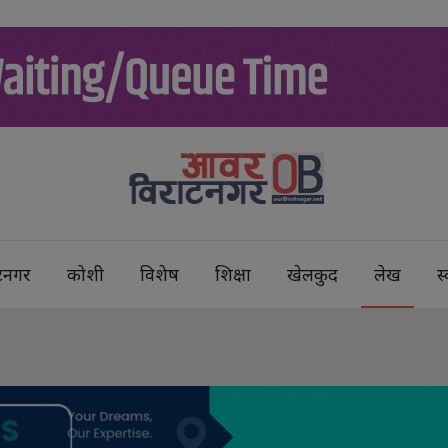
टनगर
कोशी
विशेष
शिक्षा
खेलकुद
लेख
स्