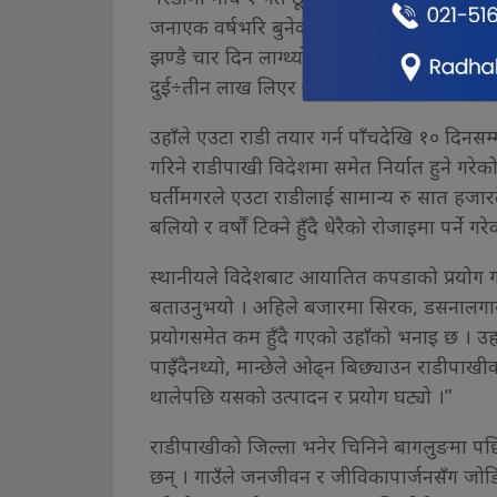
जनाएक वर्षभरि बुनेको राडीपाखी बोकेर जान्थ्यौ
झण्डै चार दिन लाग्थ्यो”, उहाँले भन्नुभयो, “त्यह
दुई÷तीन लाख लिएर आउँथ्यौँ, अहिले त बुन्न प
उहाँले एउटा राडी तयार गर्न पाँचदेखि १० दिनसम्
गरिने राडीपाखी विदेशमा समेत निर्यात हुने ग
घर्तीमगरले एउटा राडीलाई सामान्य रु सात हजार
बलियो र वर्षौं टिक्ने हुँदै धेरैको रोजाइमा पर्ने 
स्थानीयले विदेशबाट आयातित कपडाको प्रयोग 
बताउनुभयो । अहिले बजारमा सिरक, डसनालगायत
प्रयोगसमेत कम हुँदै गएको उहाँको भनाइ छ । उहा
पाइँदैनथ्यो, मान्छेले ओढ्न बिछ्याउन राडीपाखीक
थालेपछि यसको उत्पादन र प्रयोग घट्यो ।”
राडीपाखीको जिल्ला भनेर चिनिने बागलुङमा पछिल्ल
छन् । गाउँले जनजीवन र जीविकापार्जनसँग जोडिए