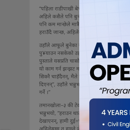
“पहिला राडीपाखी बेचेरै खान लाउन पुगेको पुग्थ्यो,
अहिले कसैले पनि बुन्दैन हामी बूढाबूढी भैँयो, 
पनि कम मान्छेले मात्रै पाल्ने गर्छन्, ऊन पनि पा
हराउँदै जान्छ, अहिलेनै धेरै कम भएको छ ।”
उहाँले आफूले बुनेका राडीपाखी देशमा मात्रै नभई
पु¥याउन नसकेको उहाँको भनाइ छ । आफूहरुले अ
पुस्ताले यसप्रति चासोनै नदिँदा राडीखापी बुन्ने 
यो काम गर्न झन्झट मान्छन्, यस्तो काम गर्दैनन्
सिक्नै चाहँदैनन्, मैले मेरा छोराछोरी र गाउँक
दिएनन्”, उहाँले भन्नुभयो, “मैले बुन्न छोडे भने त य
गर्ने ।”
तमानखोला–३ की टेककुमारी बुढालाई पनि राडीपाखी
भन्नुभयो, “हराउन थाल्यो यो पेसा, अब कसरी ब
देखाएनन्, हामी दुई÷चार जनाछौँ गाउँमा यो बुन्ने, 
अहिलेसम्म त हाम्ले जेनतेन बुनिराखेका छौँ ।”