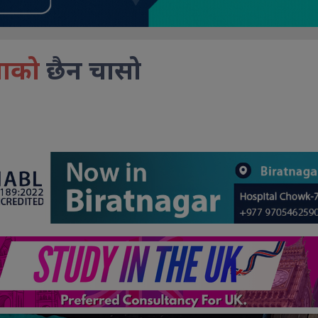
्ताको
छैन चासो