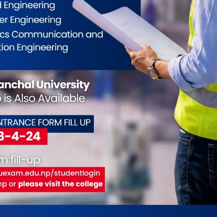
नाउँदै भेडापालक पनि घट्दै गएको उहाँको भनाइ छ ।
ाउँठाउँमा मेला लाग्ने गरेको भन्दै अहिले तिमेलासमेत
ँहे आफूले निःशुल्करुपमा सिकाउने उहाँ बताउनुहुन्छ ।
ागलुङ जिल्लाका धेरै ठाउँमा राडीपाखी बेच्ने मेला लाग्थ्यो,
राम्रो आम्दानी गर्न सकिन्छ”, उहाँले भन्नुभयो, “यो काम अलि
लो लाग्छ, कोही युवायुवतीले सिक्न चाहे मैले निः शुल्क
परम्परा र पेसा हराउन थल्दा जिल्लाको पहिचाननै सङ्कटमा
निर्माण गर्ने र विभिन्न काठका औजारबाट निर्माण गरिने
ात्रैमा देखिन्छ । बागलुङमा उत्पादन हुने राडीपाखी खास
ा बढी बिक्री हुन्थे । बागलुङबाट यस बेला ठूलो मात्रामा
 गरेको निसीखोला–६ की ६७ वर्षीया पुनिकला घर्तीमगरले
िले पनित्यो मेला लाग्छ, उति बेला हामीहरु गाउँका १०÷१२