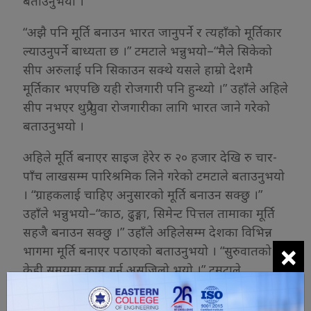
बताउनुभयो ।
“अझै पनि मूर्ति बनाउन भारत जानुपर्ने र त्यहाँको मूर्तिकार
ल्याउनुपर्ने बाध्यता छ ।” टमटाले भन्नुभयो–“मैले सिकेको
सीप अरुलाई पनि सिकाउन सक्थे यसले हाम्रो देशमै
मूर्तिकार भएपछि यही रोजगारी पनि हुन्थ्यो ।” उहाँले अहिले
सीप नभएर थुप्रै युवा रोजगारीका लागि भारत जाने गरेको
बताउनुभयो ।
अहिले मूर्ति बनाएर साइज हेरेर रु २० हजार देखि रु चार-
पाँच लाखसम्म पारिश्रमिक लिने गरेको टमटाले बताउनुभयो
। “ग्राहकलाई चाहिए अनुसारको मूर्ति बनाउन सक्छु ।”
उहाँले भन्नुभयो–“काठ, ढुङ्गा, सिमेन्ट पित्तल तामाका मूर्ति
सहजै बनाउन सक्छु ।” उहाँले अहिलेसम्म देशका विभिन्न
×
भागमा मूर्ति बनाएर पठाएको बताउनुभयो । “सुरुवातको
केही समयमा काम गर्न असजिलो भयो ।” टमटाले
भन्नुभयो–“अहिले त मलाई खोज्दै आउछन्, म सन्तुष्ट छु ।”
रासस