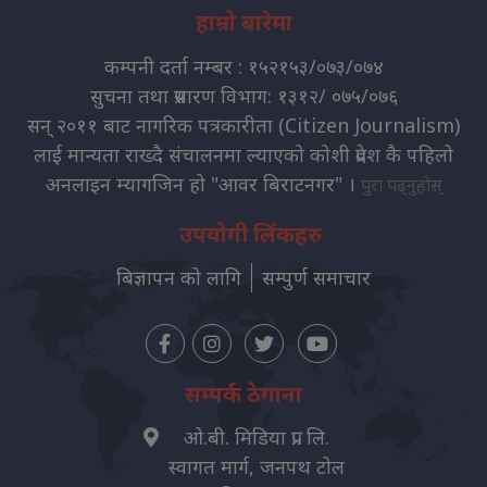
हाम्रो बारेमा
कम्पनी दर्ता नम्बर : १५२१५३/०७३/०७४
सुचना तथा प्रसारण विभाग: १३१२/ ०७५/०७६
सन् २०११ बाट नागरिक पत्रकारीता (Citizen Journalism)
लाई मान्यता राख्दै संचालनमा ल्याएको कोशी प्रदेश कै पहिलो
अनलाइन म्यागजिन हो "आवर बिराटनगर" ।
पुरा पढ्नुहोस्
उपयोगी लिंकहरु
बिज्ञापन को लागि
सम्पुर्ण समाचार
सम्पर्क ठेगाना
ओ.बी. मिडिया प्रा. लि.
स्वागत मार्ग, जनपथ टोल