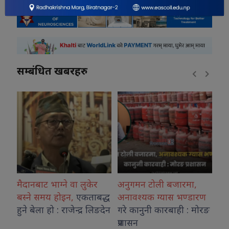
सम्बंधित खबरहरु
ने वा लुकेर
अनुगमन टोली बजारमा,
शिक्षा मन्त्रालयमा उच्च
इन,
एकताबद्ध
अनावश्यक ग्यास भण्डारण
शिक्षा नीति
कार्यशाल
राजेन्द्र लिङदेन
गरे कानुनी कारबाही : मोरङ
पहिलो सत्र सम्पन्न
प्रशासन