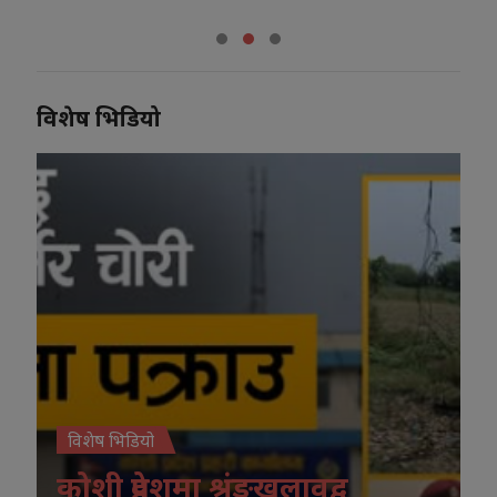
विशेष भिडियो
विशेष भिडियो
कोशी प्रदेशमा श्रृंङखलावद्व