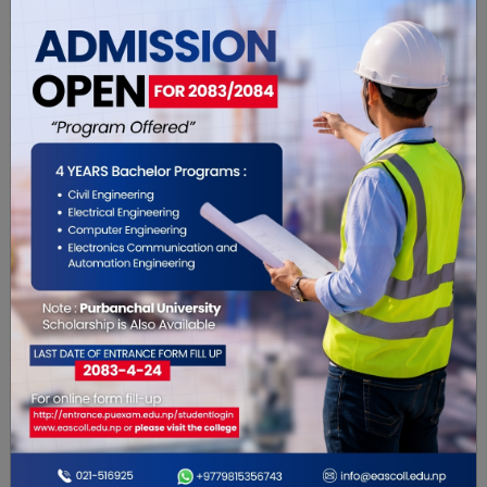
यो खबर पढेर तपाईलाई कस्तो महसुस
भयो ?
0
0
0
0
0
0