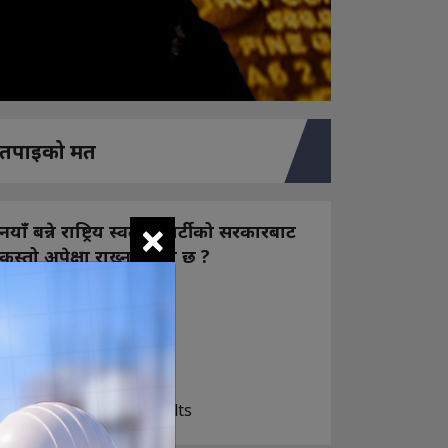
तपाइको मत
×
नयाँ बन्ने राष्ट्रिय स्वतन्त्र पार्टीको सरकारबाट
कस्तो अपेक्षा राख्नुभएको छ ?
निक्कै आशावादी छौ
खोइ, खासै आशा छैन
ज सुकै होस्
View Results