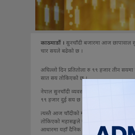
काठमाडौं ।
सुनचाँदी बजारमा आज छापावाल सुन
चार सयले बढेको छ ।
अघिल्लो दिन प्रतितोला रु ९९ हजार तीन सयमा
सात सय तोकिएको छ ।
नेपाल सुनचाँदी व्यवसायी महासङ्घले सार्वजनिक
९९ हजार दुई सय छ । यसको मूल्य अघिल्लो दि
त्यस्तै आज चाँदीको मूल्य अघिल्लो दिनका तुलन
तोकिएको महासङ्घले जनाएको छ । महासङ्घले अन्त
आधारमा यहाँ दैनिक मूल्य तोक्दै आएको छ ।