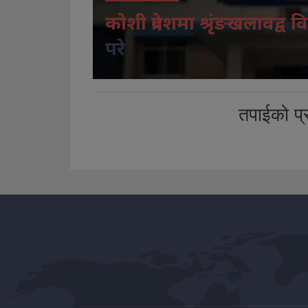
कोशी प्रदेशमा श्रृंङखलावद्व वि
परे
तपाईको प्र