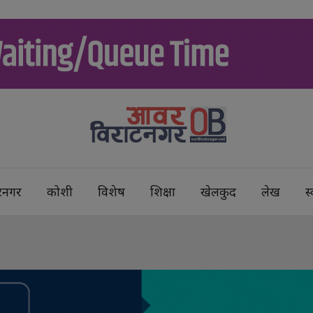
टनगर
कोशी
विशेष
शिक्षा
खेलकुद
लेख
स्