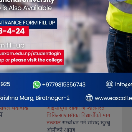
रहेका आन्दोलनरत
विषयभन्दा बाहिर बोलेर संसद्को
कोशीका 
त्रका विद्यार्थीको माग
समय
दुरुपयोग नगर्न सभामुखको
नगदसहि
बोधन गर्न सांसद खुस्बु
रुलिङ माग
्रह