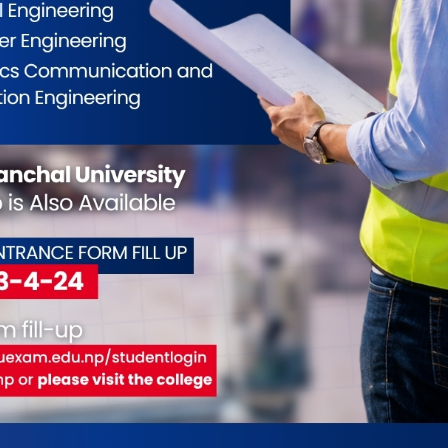
ईलाई कस्तो महसुस भयो ?
0
0
0
0