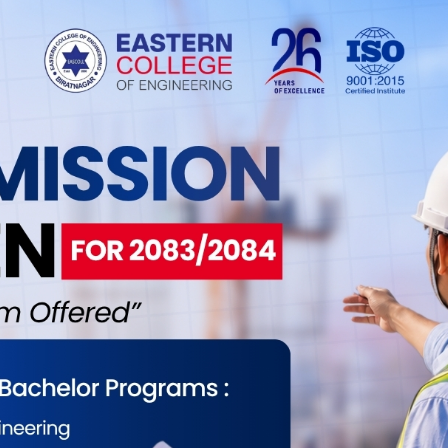
ूनतम १० कित्तादेखि अधिकतम १० हजार कित्तासम्म आवेदन
ा स्थानीय बासिन्दाका लागि निष्काशन बन्द छिटोमा आगामी
न्द हुने कम्पनीले जनाएको छ । वैदेशिक रोजगारीमा रहेका
माघ १९ गतेभित्र आवेदन दिनुपर्ने छ ।
, प्रभु बैंक, सेञ्चुरी बैंक, र प्राइम कमर्सियल बैंकले
न् । वैदेशिक रोजगारीमा रहेका नेपालीले आस्बा सदस्य
ाखा कार्यालयबाट आवेदन दिन सक्ने कम्पनीले जनाएको छ ।
 प्रभु क्यापिटल लिमिटेड छ । आइपीओ निष्काशनका लागि
रा एनपी आईआर बीबीबी माइनस रेटिङ प्रदान गरेको छ ।
ाई ओलामा नौ दशमलव छ मेगावाट क्षमताको जलविद्युत्