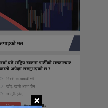
तपाइको मत
नयाँ बन्ने राष्ट्रिय स्वतन्त्र पार्टीको सरकारबाट
कस्तो अपेक्षा राख्नुभएको छ ?
निक्कै आशावादी छौ
खोइ, खासै आशा छैन
ज सुकै होस्
×
View Results