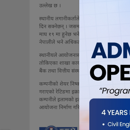
उल्लेख छ ।
स्थानीय लगानीकर्ताले शेयर खरिदका लागि न्य
दिन सक्नेछन् । जसमा आयोजन प्रभावित क्षेत्रक
माघ १९ मा हुनेछ भने ढिलोमा आगामी फागुन ५ ब
नेपालीले भने अधिकतम ५० हजार कित्ताका लागि 
स्थानीयले आयोजनास्थलमा रहेको कम्पनीको कार्यालय
तोकिएका शाखा कार्यालयबाट आवेदन दिन सक्नेछ
बैंक तथा वित्तीय संस्था र तिनका तोकिएका श
कम्पनीको शेयर निष्काशन तथा बिक्री प्रबन्धक
गराएको रेटिङमा इक्रा नेपालले कम्पनीलाई इक्
कम्पनीले इलामको इलाम नगरपालिका–२ स्थित म
आयोजना निर्माण गरिरहेको छ ।