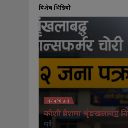
विशेष भिडियो
विशेष भिडियो
कोशी प्रदेशमा श्रृंङखलावद्व वि
परे