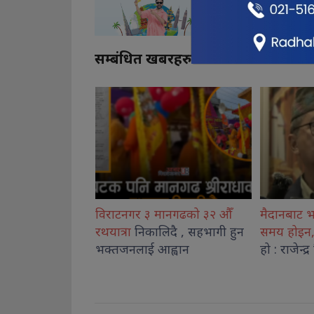
सम्बंधित खबरहरु
मानगढको ३२ औँ
मैदानबाट भाग्ने वा लुकेर बस्ने
अनुगमन ट
िदै , सहभागी हुन
समय होइन,
एकताबद्ध हुने बेला
अनावश्यक 
ह्वान
हो : राजेन्द्र लिङदेन
कानुनी का