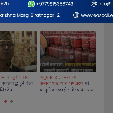
ोली बजारमा,
शिक्षा मन्त्रालयमा उच्च शिक्षा नीति
लेटाङ 
ग्यास भण्डारण
गरे
कार्यशालाको पहिलो सत्र सम्पन्न
‘आफ्नो
रबाही : मोरङ प्रशासन
जान्नुहो