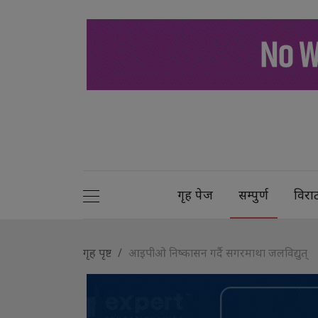
गृह पेज
सम्पुर्ण
विरा
गृह पृष्ट
आइपीओ निष्कासन गर्दै सगरमाथा जलविद्युत्