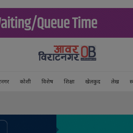
टनगर
कोशी
विशेष
शिक्षा
खेलकुद
लेख
स्