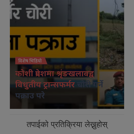
विशेष भिडियो
कोशी प्रदेशमा श्रृंङखलावद्व
विधुतीय ट्रान्सफर्मर
चोरी गर्ने
पक्राउ परे
तपाईको प्रतिक्रिया लेख्नुहोस्