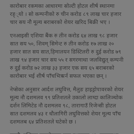
कारोबार रकमका आधारमा सोल्टी होटल शीर्ष स्थानमा
रह््यो । सो कम्पनीको रु चीन करोड ८९ लाख चार हजार
चार सय नौ मूल्य बराबरको शेयर खरिद बिक्री भए ।
एनआइसी एशिया बैंक रु तीन करोड ६४ लाख ९८ हजार
सात सय ५०, शिवम् सिमेन्ट रु तीन करोड १७ लाख २०
हजार सात सय सात,हिमालयन डिस्टिलरी रु दुई करोड ७९
लाख ९४ हजार चार सय ५५ र सगरमाथा जलविद्युत् कम्पनी
रु दुई करोड ७२ लाख ३३ हजार एक सय ६५ बराबरको
कारोबार भई शीर्ष पाँचभित्र पर्न सफल भएका छन् ।
नेप्सेका अनुसार आर्दश लघुवित्त, मैलुङ हाइड्रोपावरको शेयर
मूल्य नौ दशमलव ९९ प्रतिशतले उकालो लाग्दा कालिञ्चोक
दर्शन लिमिटेड नौ दशमलव ९८, तारागाउँ रिजेन्सी होटल
सात दशमलव ४३ र धौलागिरी लघुवित्तको शेयर मूल्य पाँच
दशमलब ६४ प्रतिशतले घटेको छ ।