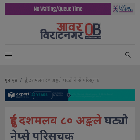
गृह पृष्ट
दुई दशमलव ८० अङ्कले घट्यो नेप्से परिसूचक
दुई दशमलव ८० अङ्कले
घट्यो
नेप्से परिसूचक