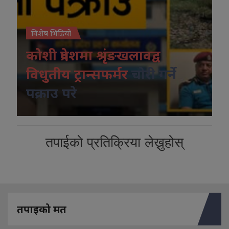
विशेष भिडियो
कोशी प्रदेशमा श्रृंङखलावद्व
विधुतीय ट्रान्सफर्मर
चोरी गर्ने
पक्राउ परे
तपाईको प्रतिक्रिया लेख्नुहोस्
तपाइको मत