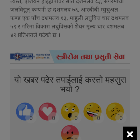
त्यस्तै, एशियन हाइड्रोपावर सात दशमलव ८३, सगरमाथा
जलविद्युत् कम्पनी छ दशमलव ७६, आरबीबी म्युचुअल
फण्ड एक पाँच दशमलव १३, माहुली लघुवित्त चार दशमलव
५९ र गरिमा विकास लघुवित्तको शेयर मूल्य चार दशमलब
४२ प्रतिशतले घटेको छ ।
यो खबर पढेर तपाईलाई कस्तो महसुस
भयो ?
0
0
0
0
0
×