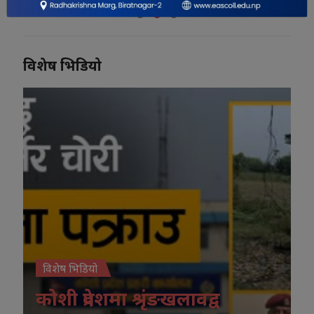
विशेष भिडियो
विशेष भिडियो
कोशी प्रदेशमा श्रृंङखलावद्व