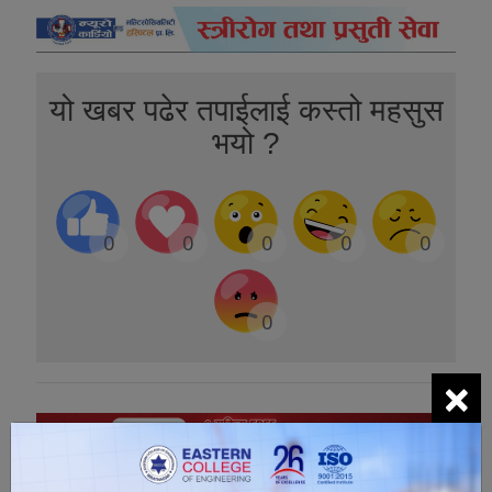
यो खबर पढेर तपाईलाई कस्तो महसुस
भयो ?
0
0
0
0
0
0
×