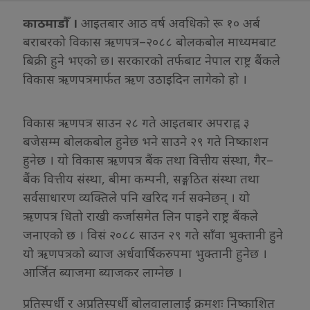
काठमाडौँ ।
आइतबार आठ वर्ष अवधिको रू १० अर्ब
बराबरको विकास ऋणपत्र–२०८८ बोलकबोल माध्यमबाट
बिक्री हुने भएको छ। सरकारको तर्फबाट नेपाल राष्ट्र बैंकले
विकास ऋणपत्रमार्फत ऋण उठाइदिन लागेको हो ।
विकास ऋणपत्र साउन २८ गते आइतबार अपराह्न ३
बजेसम्म बोलकबोल हुनेछ भने साउने २९ गते निष्काशन
हुनेछ । यो विकास ऋणपत्र बैंक तथा वित्तीय संस्था, गैर–
बैंक वित्तीय संस्था, बीमा कम्पनी, सङ्गठित संस्था तथा
सर्वसाधारण व्यक्तिले पनि खरिद गर्न सक्नेछन् । यो
ऋणपत्र धितो राखी कर्जासमेत लिन पाइने राष्ट्र बैंकले
जनाएको छ । विसं २०८८ साउन २९ गते साँवा भुक्तानी हुने
यो ऋणपत्रको ब्याज अर्धवार्षिकरुपमा भुक्तानी हुनेछ ।
आर्जित ब्याजमा ब्याजकर लाग्नेछ ।
प्रतिस्पर्धी र अप्रतिस्पर्धी बोलवालालाई क्रमशः निष्काशित