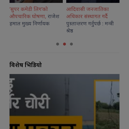
‘सुपर कमेडी लिग’को
आदिवासी जनजातिका
डढेलो फ
औपचारिक घोषणा,
राजेश
अधिकार संस्थागत गर्दै
इन्डोनेस
हमाल मुख्य निर्णायक
पुस्तान्तरण गर्नुपर्छ : मन्त्री
निकुञ्ज 
श्रेष्ठ
विशेष भिडियो