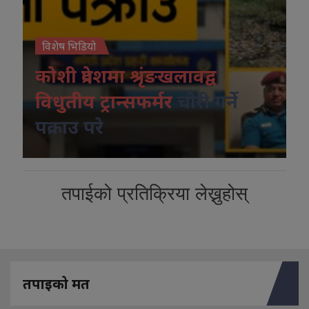
विशेष भिडियो
कोशी प्रदेशमा श्रृंङखलावद्व
विधुतीय ट्रान्सफर्मर
चोरी गर्ने
पक्राउ परे
तपाईको प्रतिक्रिया लेख्नुहोस्
तपाइको मत