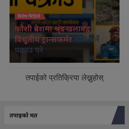
विशेष भिडियो
कोशी प्रदेशमा श्रृंङखलावद्व
विधुतीय ट्रान्सफर्मर
चोरी गर्ने
पक्राउ परे
तपाईको प्रतिक्रिया लेख्नुहोस्
तपाइको मत