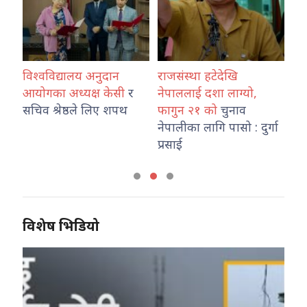
विश्वविद्यालय अनुदान
राजसंस्था हटेदेखि
कोशी प्र
आयोगका अध्यक्ष केसी
र
नेपाललाई दशा लाग्यो,
नेपाल प्र
सचिव श्रेष्ठले लिए शपथ
फागुन २१ को
चुनाव
तथा ट्रा
नेपालीका लागि पासो : दुर्गा
कार्याल
प्रसाई
विशेष भिडियो