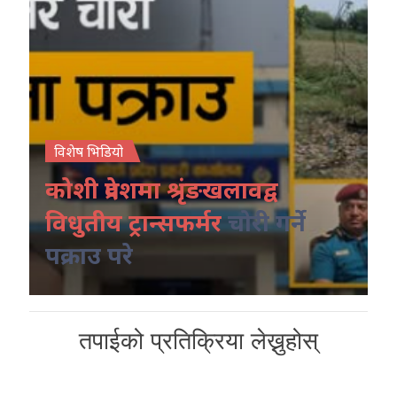
विशेष भिडियो
कोशी प्रदेशमा श्रृंङखलावद्व
विधुतीय ट्रान्सफर्मर
चोरी गर्ने
पक्राउ परे
तपाईको प्रतिक्रिया लेख्नुहोस्