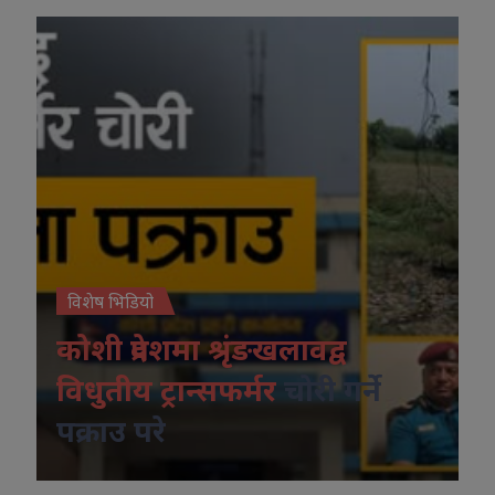
विशेष भिडियो
कोशी प्रदेशमा श्रृंङखलावद्व
विधुतीय ट्रान्सफर्मर
चोरी गर्ने
पक्राउ परे