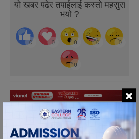
यो खबर पढेर तपाईलाई कस्तो महसुस
भयो ?
0
0
0
0
0
0
×