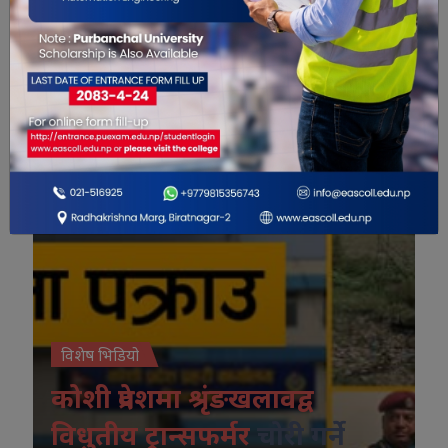
विशेष भिडियो
विशेष भिडियो
कोशी प्रदेशमा श्रृंङखलावद्व
विधुतीय ट्रान्सफर्मर
चोरी गर्ने