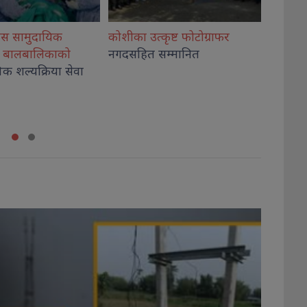
कृष्ट फोटोग्राफर
राष्ट्रिय भेलालाई शेरबहादुर
देउवाले
गिरी विर
म्मानित
सम्बोधन गर्ने
अदालत
थप, कार
कब्जा