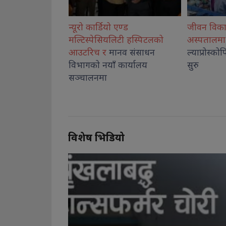
एण्ड
जीवन विकास सामुदायिक
कोशीका उत्
िटी हस्पिटलको
अस्पतालमा बालबालिकाको
नगदसहित स
नव संसाधन
ल्याप्रोस्कोपिक शल्यक्रिया सेवा
कार्यालय
सुरु
विशेष भिडियो