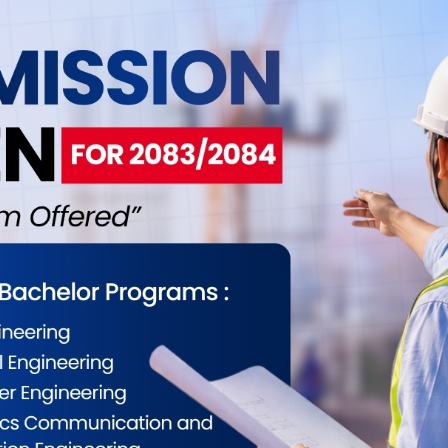
 दशमलव ७१, सानिमा जिआइसी इन्सुरेन्स चार दशमलव १३,
्जी पावर डेभलपमेन्टका लगानीकर्ताले तीन दशमलव ५०
ईलाई कस्तो महसुस भयो ?
0
0
0
0