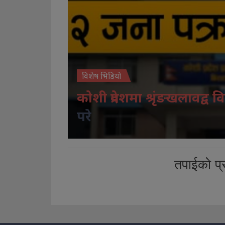
विशेष भिडियो
कोशी प्रदेशमा श्रृंङखलावद्व वि
परे
तपाईको प्र