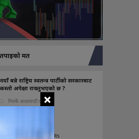
तपाइको मत
नयाँ बन्ने राष्ट्रिय स्वतन्त्र पार्टीको सरकारबाट
कस्तो अपेक्षा राख्नुभएको छ ?
×
निक्कै आशावादी छौ
खोइ, खासै आशा छैन
ज सुकै होस्
View Results