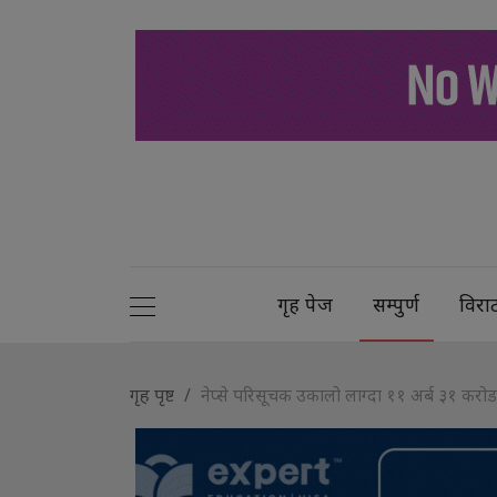
गृह पेज
सम्पुर्ण
विरा
गृह पृष्ट
नेप्से परिसूचक उकालो लाग्दा ११ अर्ब ३१ करो