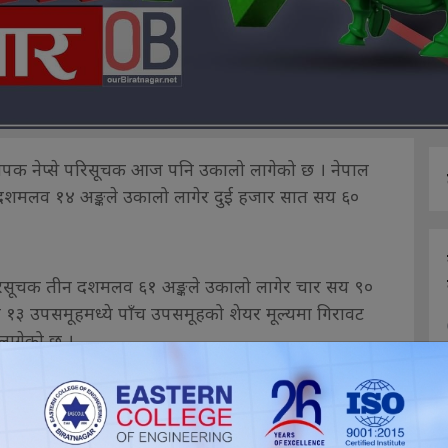
मापक नेप्से परिसूचक आज पनि उकालो लागेको छ । नेपाल
२ दशमलव १४ अङ्कले उकालो लागेर दुई हजार सात सय ६०
भ परिसूचक तीन दशमलव ६१ अङ्कले उकालो लागेर चार सय ९०
१३ उपसमूहमध्ये पाँच उपसमूहको शेयर मूल्यमा गिरावट
लागेको छ ।
त्ता शेयर रु ११ अर्ब ३१ करोड ५२ लाख सात हजार एक
पोर्ट माइक्रोफाइनान्स, सामुदायिक लघुवित्त, गुराँस
ो शेयर मूल्यमा १० प्रतिशतले वृद्धि भई सकारात्मक सर्किट