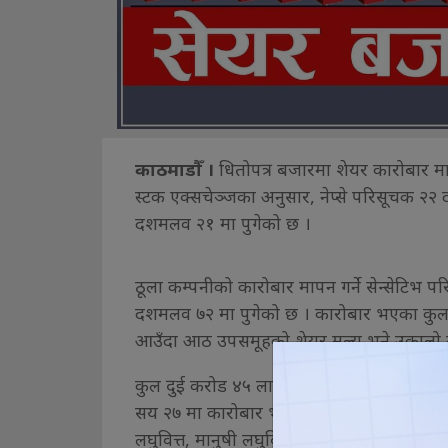
काठमाडौँ ।
धितोपत्र बजारमा शेयर कारोबार 
स्टक एक्सचेञ्जका अनुसार, नेप्से परिसूचक २
दशमलव २१ मा पुगेको छ ।
ठूला कम्पनीको कारोबार मापन गर्ने सेन्सेटि
दशमलव ७२ मा पुगेको छ । कारोबार भएका कुल 
आउँदा आठ उपसमूहको शेयर मूल्य भने उकालो 
कुल दुई करोड ४५ लाख ५७ हजार एक सय ५३ कि
सय २७ मा कारोबार भएको छ । नेप्सेका अनुसार, स
लघुवित्त, मानुषी लघुवित्त, सिर्जनशील लघुवित्तक