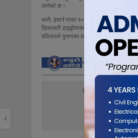
लागेको छ ।
यस्तै, इस्टर्न पावर १०, समृद्धि फाइनान्स नौ
दिव्यश्वरी हाइड्रोपावर तीन दशमलव ९९ र सिनर
प्रतिशतले गुमाएका छन् ।
यो खबर पढेर तपा
0
1