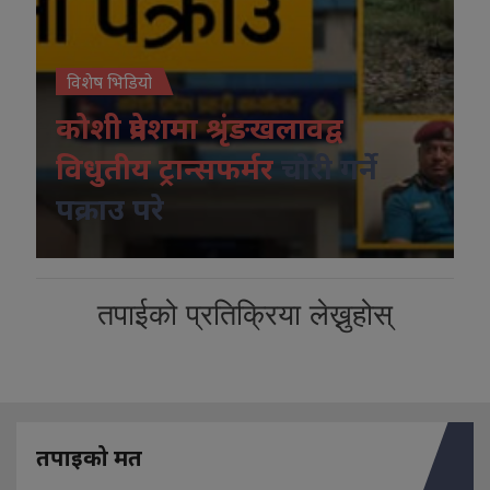
विशेष भिडियो
कोशी प्रदेशमा श्रृंङखलावद्व
विधुतीय ट्रान्सफर्मर
चोरी गर्ने
पक्राउ परे
तपाईको प्रतिक्रिया लेख्नुहोस्
तपाइको मत