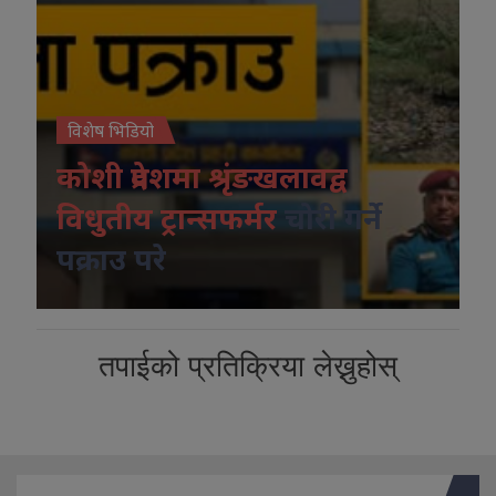
विशेष भिडियो
कोशी प्रदेशमा श्रृंङखलावद्व
विधुतीय ट्रान्सफर्मर
चोरी गर्ने
पक्राउ परे
तपाईको प्रतिक्रिया लेख्नुहोस्