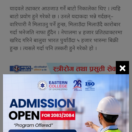
यादवले ट्याक्टर आउजाउ गर्ने बाटो निकालेका थिए । त्यहि
बाटो प्रयोग हुने गरेको छ । उनले यदाकदा भन्ने गर्दछन्–
वारिपारी नै मिलाउनु पर्ने हुन्छ, मिलाउँदा मिलाउँदै कारोबार
गर्दा भनेजति नाफा हुँदैन । नेपालमा ४ हजार प्रतिट्याक्टरमा
खरिद गरिने बालुवा भारत पुर्याउँदा ५ हजार भारुमा बिक्री
हुन्छ । त्यसले गर्दा पनि तस्करी हुने गरेको हो ।
×
यो खबर पढेर तपाईलाई कस्तो महसुस
भयो ?
0
0
0
0
0