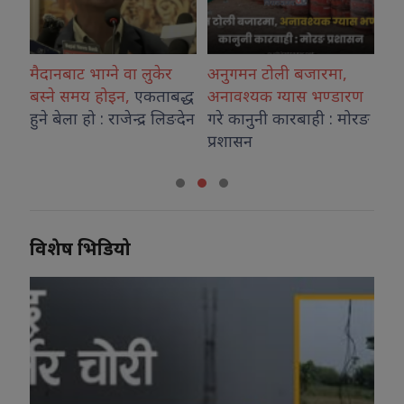
 भाग्ने वा लुकेर
अनुगमन टोली बजारमा,
शिक्षा मन्त्रालयम
मय होइन,
एकताबद्ध
अनावश्यक ग्यास भण्डारण
शिक्षा नीति
कार्
 हो : राजेन्द्र लिङदेन
गरे कानुनी कारबाही : मोरङ
पहिलो सत्र सम्पन्
प्रशासन
विशेष भिडियो