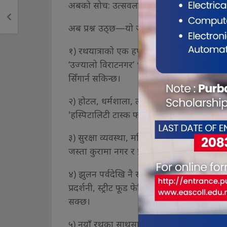
अबको सोच: उत्सवलाई शहरको उन्नतिको सूत्र ब
अब प्रश्न उठ्छ—यो जनसागरलाई हामी कसरी स्वा
१) रथयात्राको एक हप्ताअघि देखि नै सम्पूर्ण
‘उज्यालो विराटनगर’ भन्ने नारा दिँदै, प्रत्येक
सिँगार्न सकिन्छ।
२) होटल, धर्मशाला, लजहरूलाई अग्रिम बुकिङ र सुव
'हस्पिटालिटी टास्क फोर्स' गठन गरिन सक्छ।
३) सुरक्षा व्यवस्था, महिला तथा बालबालिकाको सुर
जस्ता कुरामा नगर र प्रदेश सरकारले संयुक्त पहल 
४) झुलन पर्वदेखि नै सांस्कृतिक कार्यक्रमहरू 
प्रदर्शनी, स्ट्रीट फूड फेस्टिभलहरू जस्ता गति
सक्छ।
५) नयाँ रथका साथसाथै, सोच र दृष्टिकोणमा पन