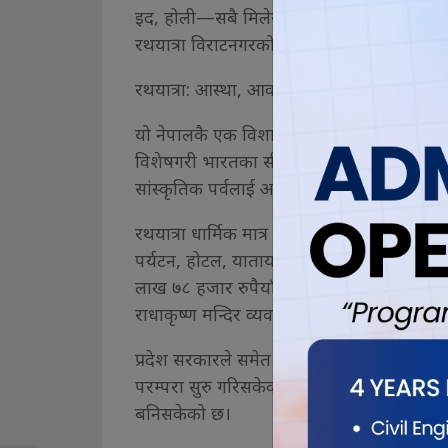
इद, होली—सबै मिलेर हर्षोल्लासका साथ मनाइन्छ
रथयात्रा विराटनगरको सांस्कृतिक पहिचान बनि
रथयात्रा: आस्था, आकर्षण र अवसर
यो नेपालकै एक विशाल रथयात्रा हो, जसले देश
विशेषगरी भारतका सीमावर्ती क्षेत्रहरूबाट आगन्तु
सांस्कृतिक पर्वलाई अझ भव्य, व्यवस्थित र आ
रथयात्रा धार्मिक मात्र नभई सामाजिक, आर्थिक 
पर्यटन, होटल, यातायात सबै क्षेत्रमा यसको प्रत
लाख ७८ हजार रुपैयाँ बजेट विनियोजन गरी ५७ वर
राधाकृष्ण मन्दिर व्यवस्थापन समितिको नेतृत्वम
प्रदेश सरकारले समेत यस पर्वलाई प्राथमिकता दि
परम्परा सुरु गरिसकेको छ। यसको अर्थ, यो पर्व
बनिसकेको छ।