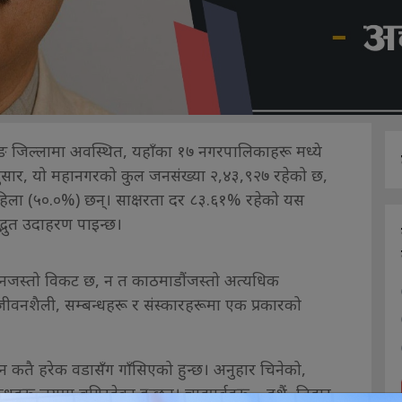
ङ जिल्लामा अवस्थित, यहाँका १७ नगरपालिकाहरू मध्ये
सार, यो महानगरको कुल जनसंख्या २,४३,९२७ रहेको छ,
िला (५०.०%) छन्। साक्षरता दर ८३.६१% रहेको यस
भुत उदाहरण पाइन्छ।
रानजस्तो विकट छ, न त काठमाडौंजस्तो अत्यधिक
शैली, सम्बन्धहरू र संस्कारहरूमा एक प्रकारको
तै न कतै हरेक वडासँग गाँसिएको हुन्छ। अनुहार चिनेको,
धहरू लयमा बगिरहेका हुन्छन्। चाडपर्वहरू—दशैं, तिहार,