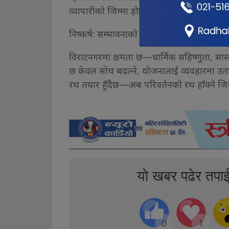
व्यापारीको जिम्मा होइन—यो प्रशासन, समुदाय र
निष्कर्ष: सम्भावनाको सहर विराटनगर
विराटनगरमा क्षमता छ—धार्मिक सहिष्णुता, सा
छ केवल सोच बदल्ने, योजनालाई व्यवहारमा उतार
रथ तयार हुँदैछ—अब परिवर्तनको रथ हाँक्ने जिम्म
यो खबर पढेर तपा
0
1