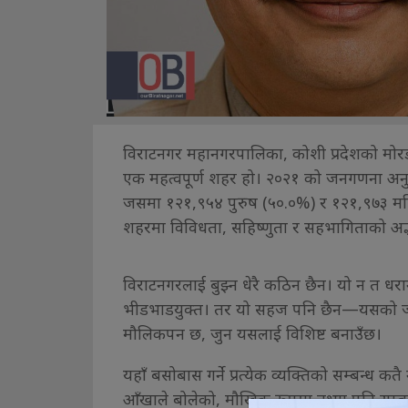
विराटनगर महानगरपालिका, कोशी प्रदेशको मोर
एक महत्वपूर्ण शहर हो। २०२१ को जनगणना अनु
जसमा १२१,९५४ पुरुष (५०.०%) र १२१,९७३ मह
शहरमा विविधता, सहिष्णुता र सहभागिताको अद्
विराटनगरलाई बुझ्न धेरै कठिन छैन। यो न त ध
भीडभाडयुक्त। तर यो सहज पनि छैन—यसको जीवन
मौलिकपन छ, जुन यसलाई विशिष्ट बनाउँछ।
यहाँ बसोबास गर्ने प्रत्येक व्यक्तिको सम्बन्ध क
आँखाले बोलेको, मौखिक रूपमा नभए पनि सम्बन्