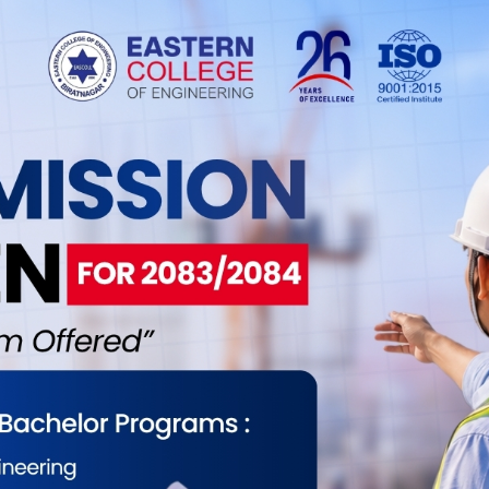
न्। विशेष गरी कृष्ण जन्माष्टमी पछिको दिन निस्कने
सकेको छ।
-विदेशका हजारौं भक्तजन र पर्यटकलाई आकर्षित गर्दछ।
कहरूको उल्लेखनीय घुइँचो लाग्ने गर्दछ। त्यसैले यो
धुनिक ढंगले मनाउनु अहिलेको आवश्यकता हो।
र सांस्कृतिक गतिशीलता ल्याउने अवसर हो। बजार, व्यापार,
्यक्ष प्रभाव पर्छ। यस वर्ष विराटनगर महानगरपालिकाले ४४
्ष पुरानो रथलाई भत्काएर नयाँ निर्माण थालेको छ।
ा यो कार्य भइरहेको छ।
ँदै कोशी प्रदेशका तीन जिल्लामा सार्वजनिक बिदा दिने
 अब केवल धार्मिक नभई प्रदेशको साझा सांस्कृतिक उत्सव