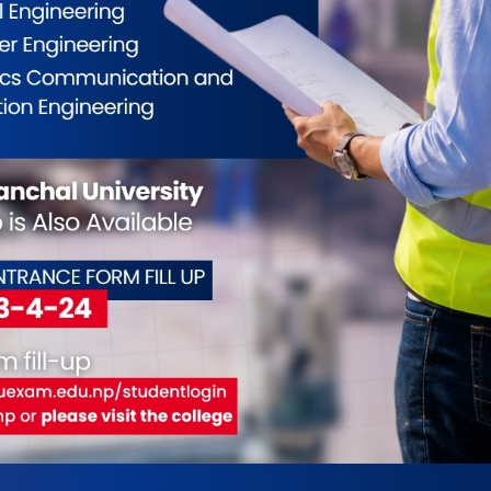
नाउने
गत गर्ने?
 शहरलाई दिवालीझैँ प्रकाशमय बनाउने योजना बनाउन सकिन्छ।
 टोल, चोक र सडकलाई रंगीन बत्ती र झिलिमिली सजावटले
िधा विस्तार गर्न प्रेरित गर्नुपर्छ। आगन्तुकलाई स्वागत गर्न
क्षाको सुनिश्चितता, स्वास्थ्य पोस्ट, ट्राफिक व्यवस्थापन
गर्नुपर्छ।
आयोजना गरौँ—नृत्य, भजन, फोक कार्यक्रम, चित्रकला
विधिहरूले विराटनगरलाई एक सांस्कृतिक राजधानी बनाउन
ि नयाँपन ल्याउनु पर्छ। बजारको गतिशीलता केवल