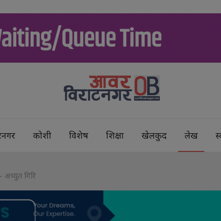
टनगर
कोशी
विशेष
शिक्षा
खेलकुद
लेख
स्
– अच्युत गिरि