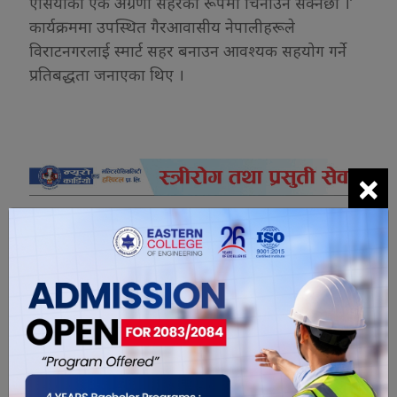
एसियाको एक अग्रणी सहरको रूपमा चिनाउन सक्नेछौँ ।’
कार्यक्रममा उपस्थित गैरआवासीय नेपालीहरूले
विराटनगरलाई स्मार्ट सहर बनाउन आवश्यक सहयोग गर्ने
प्रतिबद्धता जनाएका थिए ।
×
यो खबर पढेर तपाईलाई कस्तो महसुस
भयो ?
0
1
0
1
0