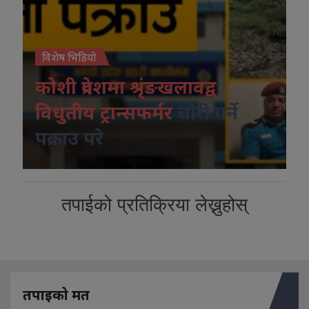
विशेष भिडियो
कोशी प्रदेशमा श्रृंङखलावद्व
विधुतीय ट्रान्सफर्मर
चोरी गर्ने
पक्राउ परे
तपाईको प्रतिक्रिया लेख्नुहोस्
तपाइको मत