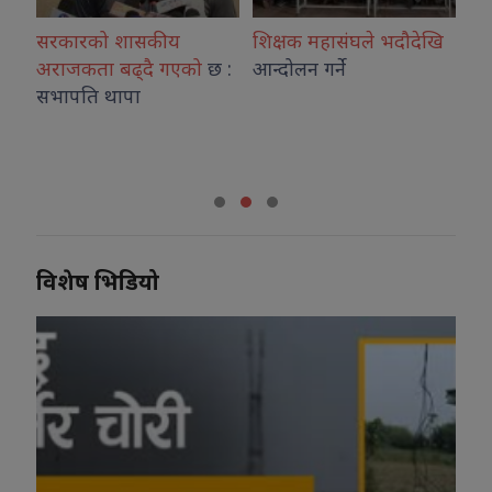
र
सरकारको शासकीय
शिक्षक महासंघले भदौदेखि
आई
अराजकता बढ्दै गएको
छ :
आन्दोलन गर्ने
आन
सभापति थापा
चिक
मा
सां
विशेष भिडियो