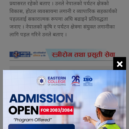
प्रयासरत रहेको बताए । उनले नेपालको पर्यटन क्षेत्रको
विकास, होटल व्यवसायमा लगानी र व्यापारिक सहकार्यको
पहललाई सकारात्मक रूपमा अघि बढाइने प्रतिवद्धता
जनाए । नेपालको कृषि र पर्यटन क्षेत्रमा संयुक्त लगानीका
लागि पहल गरिने उनले बताए ।
×
यो खबर पढेर तपाईलाई कस्तो महसुस
भयो ?
0
0
0
0
0