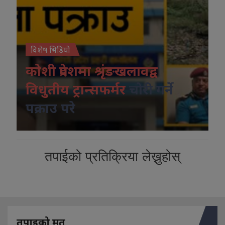
विशेष भिडियो
कोशी प्रदेशमा श्रृंङखलावद्व
विधुतीय ट्रान्सफर्मर
चोरी गर्ने
पक्राउ परे
तपाईको प्रतिक्रिया लेख्नुहोस्
तपाइको मत