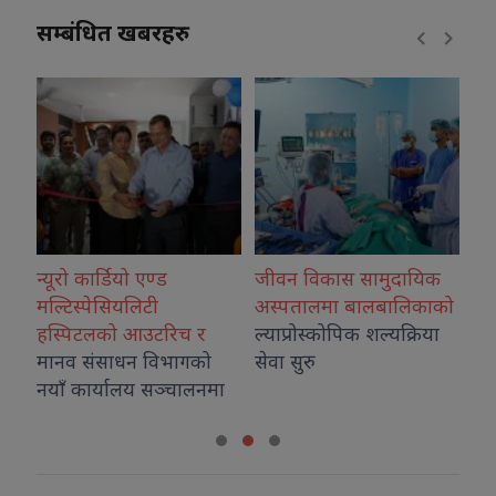
सम्बंधित खबरहरु
जीवन विकास सामुदायिक
कोशीका उत्कृष्ट फोटोग्राफ
अस्पतालमा बालबालिकाको
नगदसहित सम्मानित
रिच र
ल्याप्रोस्कोपिक शल्यक्रिया
भागको
सेवा सुरु
ञ्चालनमा