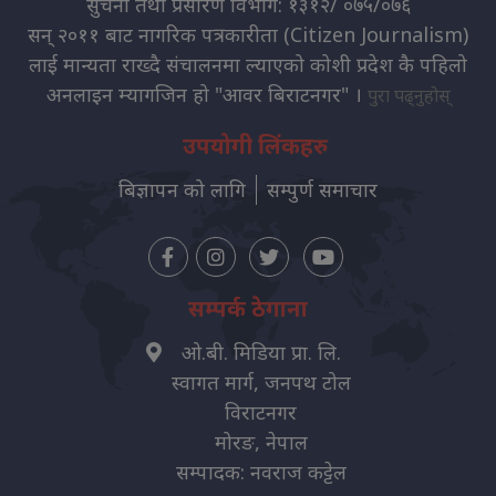
सुचना तथा प्रसारण विभाग: १३१२/ ०७५/०७६
सन् २०११ बाट नागरिक पत्रकारीता (Citizen Journalism)
लाई मान्यता राख्दै संचालनमा ल्याएको कोशी प्रदेश कै पहिलो
अनलाइन म्यागजिन हो "आवर बिराटनगर" ।
पुरा पढ्नुहोस्
उपयोगी लिंकहरु
बिज्ञापन को लागि
सम्पुर्ण समाचार
सम्पर्क ठेगाना
ओ.बी. मिडिया प्रा. लि.
स्वागत मार्ग, जनपथ टोल
विराटनगर
मोरङ, नेपाल
सम्पादक: नवराज कट्टेल