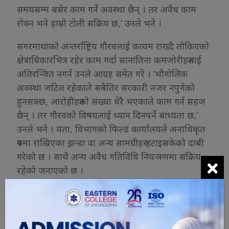
समयसम्म बसेर काम गर्ने अवस्था छैन् । तर अवैध काम
रोक्न भने हाम्रो टोली सक्रिय छ,’ उनले भने ।
सगरमाथाको अन्तर्राष्ट्रिय गौरवलाई कायम राख्दै तोकिएको
क्षेत्राधिकारभित्र रहेर काम गर्दा सानातिना कमजोरीहरुलाई
अतिरन्जित नगर्न उनले आग्रह समेत गरे । ‘भौगोलिक
अवस्था जटिल रहेकाले सबैतिर सरकारी नजर नपुगेको
हुनसक्छ, आरोहीहरुको संख्या धेरै भएकाले काम गर्न सहज
छैन् । तर गौरवको विषयलाई ध्यान दिनपर्ने बाध्यता छ,’
उनले भने । यता, विभागको फिल्ड कार्यालयले अनाधिकृत
रुपमा राखिएका झन्डा वा अन्य सामग्रीहरु हटाइसकेको दाबी
गरेको छ । साथै अन्य अवैध गतिविधि नियन्त्रणमा सक्रिय
×
रहेको जनाएको छ ।