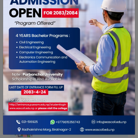
यो खबर पढेर तपाईलाई कस्तो महसुस
भयो ?
0
0
0
0
0
1