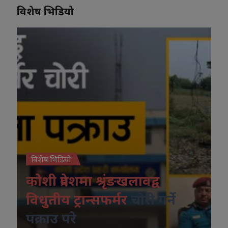
विशेष भिडियो
विशेष भिडियो
कोशी प्रदेशमा श्रृंङखलावद्व
विधुतीय ट्रान्सफर्मर
चोरी गर्ने
पक्राउ परे