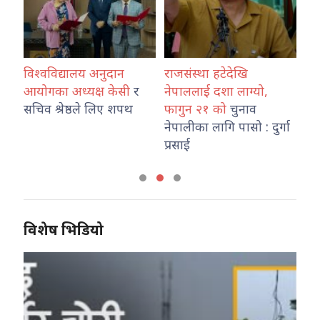
विश्वविद्यालय अनुदान
राजसंस्था हटेदेखि
कोश
ारा
आयोगका अध्यक्ष केसी
र
नेपाललाई दशा लाग्यो,
नेप
उ
सचिव श्रेष्ठले लिए शपथ
फागुन २१ को
चुनाव
तथ
नेपालीका लागि पासो : दुर्गा
का
प्रसाई
विशेष भिडियो