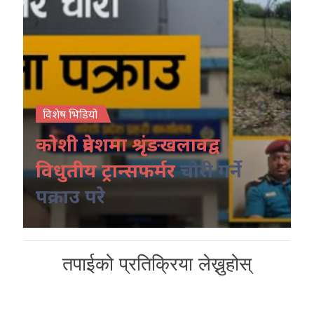
विशेष भिडियो
कोशी प्रदेशमा श्रृंङखलावद्व
विधुतीय ट्रान्सफर्मर
चोरी गर्ने
पक्राउ परे
तपाईको प्रतिक्रिया लेख्नुहोस्