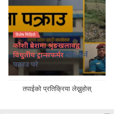
विशेष भिडियो
कोशी प्रदेशमा श्रृंङखलावद्व
विधुतीय ट्रान्सफर्मर
चोरी गर्ने
पक्राउ परे
तपाईको प्रतिक्रिया लेख्नुहोस्