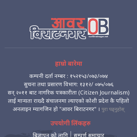
हाम्रो बारेमा
कम्पनी दर्ता नम्बर : १५२१५३/०७३/०७४
सुचना तथा प्रसारण विभाग: १३१२/ ०७५/०७६
सन् २०११ बाट नागरिक पत्रकारीता (Citizen Journalism)
लाई मान्यता राख्दै संचालनमा ल्याएको कोशी प्रदेश कै पहिलो
अनलाइन म्यागजिन हो "आवर बिराटनगर" ।
पुरा पढ्नुहोस्
उपयोगी लिंकहरु
बिज्ञापन को लागि
सम्पुर्ण समाचार