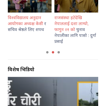
विश्वविद्यालय अनुदान
राजसंस्था हटेदेखि
कोश
ारा
आयोगका अध्यक्ष केसी
र
नेपाललाई दशा लाग्यो,
नेप
उ
सचिव श्रेष्ठले लिए शपथ
फागुन २१ को
चुनाव
तथ
नेपालीका लागि पासो : दुर्गा
का
प्रसाई
विशेष भिडियो