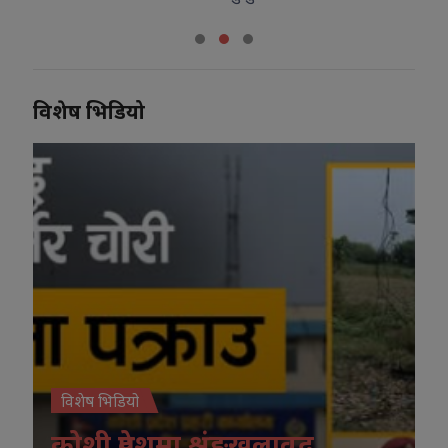
विशेष भिडियो
विशेष भिडियो
कोशी प्रदेशमा श्रृंङखलावद्व