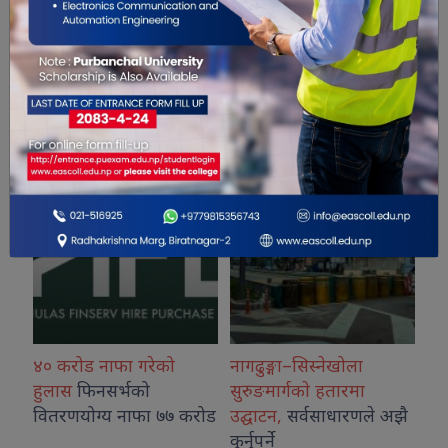
सम्बंधित खबरहरु
४० करोड नाफा गरेको
नागढुङ्गा–सिस्नेखोला
रा
हुलास
फिनसर्भको
सुरुङमार्गकाे हतारमा
आपू
वितरणयोग्य नाफा ७७ करोड
उद्घाटन,
सर्वसाधारणले अझै
सर
कुर्नुपर्ने