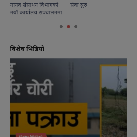
ागको
सेवा सुरु
चालनमा
विशेष भिडियो