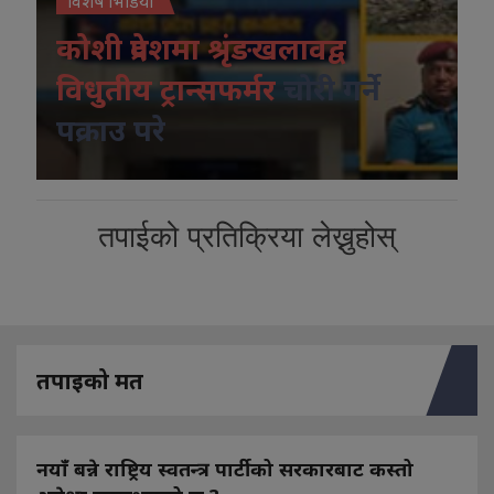
विशेष भिडियो
कोशी प्रदेशमा श्रृंङखलावद्व
विधुतीय ट्रान्सफर्मर
चोरी गर्ने
पक्राउ परे
तपाईको प्रतिक्रिया लेख्नुहोस्
तपाइको मत
नयाँ बन्ने राष्ट्रिय स्वतन्त्र पार्टीको सरकारबाट कस्तो