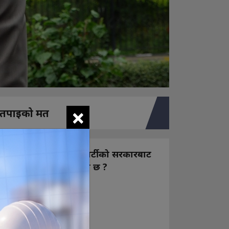
×
तपाइको मत
नयाँ बन्ने राष्ट्रिय स्वतन्त्र पार्टीको सरकारबाट
कस्तो अपेक्षा राख्नुभएको छ ?
निक्कै आशावादी छौ
खोइ, खासै आशा छैन
ज सुकै होस्