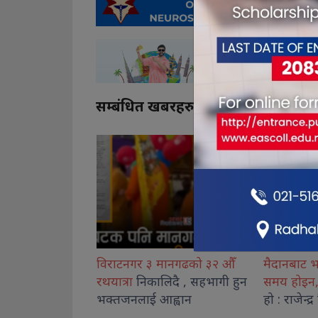
सम्बंधित खबरहरु
ानगढको ३२ औँ
मैदानबाट भाग्ने वा लुकेर बस्ने
अनुगमन टो
िदै , सहभागी हुन
समय होइन,
एकताबद्ध हुने बेला
अनावश्यक 
ह्वान
हो : राजेन्द्र लिङदेन
कानुनी कार