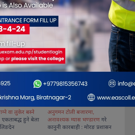
ली बजारमा,
शिक्षा मन्त्रालयमा उच्च शिक्षा नीति
लेटाङ इ
ग्यास भण्डारण
गरे
कार्यशालाको पहिलो सत्र सम्पन्न
‘आफ्नो
बाही : मोरङ प्रशासन
जान्नुहोस