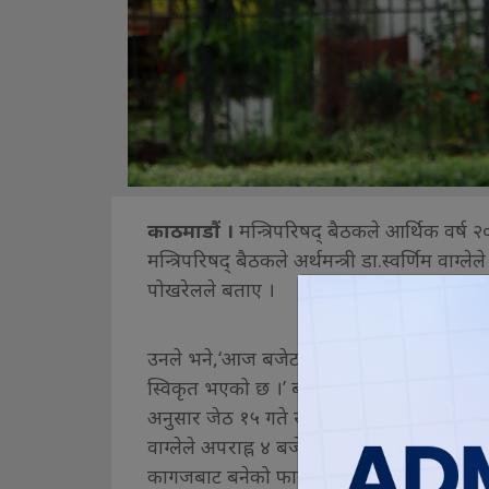
काठमाडौं ।
मन्त्रिपरिषद् बैठकले आर्थिक वर
मन्त्रिपरिषद् बैठकले अर्थमन्त्री डा.स्वर्णिम वाग्लेले
पोखरेलले बताए ।
उनले भने,‘आज बजेट भएको हुनाले एउटा मात्र मु
स्विकृत भएको छ ।’ बजेट स्वीकृतसँगै अर्थमन्त्री
अनुसार जेठ १५ गते सरकारले आगामी आर्थिक वर्षक
वाग्लेले अपराह्न ४ बजे संघीय संसदको संयुक्त बै
कागजबाट बनेको फाइल बोकेर संसद्मा प्रस्तुत हु