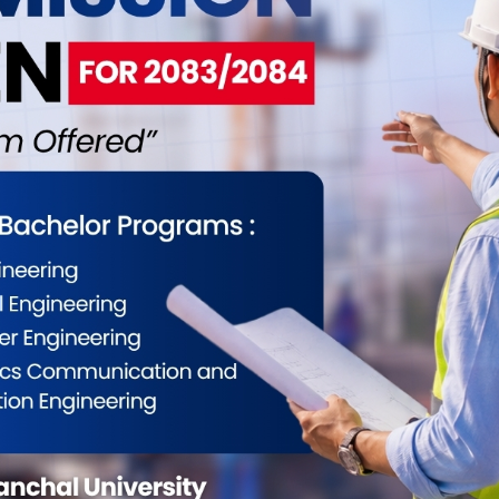
ईलाई कस्तो महसुस भयो ?
0
0
0
0