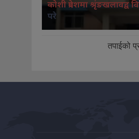
कोशी प्रदेशमा श्रृंङखलावद्व वि
परे
तपाईको प्र