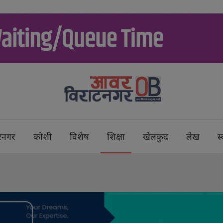
टनगर
कोशी
विशेष
शिक्षा
खेलकुद
लेख
स्