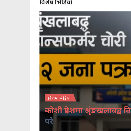
विशेष भिडियो
विशेष भिडियो
कोशी प्रदेशमा श्रृंङखलावद्व वि
परे