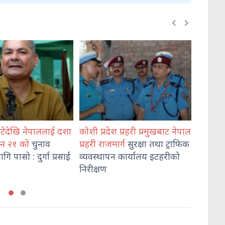
देश प्रहरी प्रमुखबाट नेपाल
भेडेटारबाट ६४७ किलो गाँजासहित
मोरङ
जमार्ग
सुरक्षा तथा ट्राफिक
दुई जना पक्राउ
हत्या
ापन कार्यालय इटहरीको