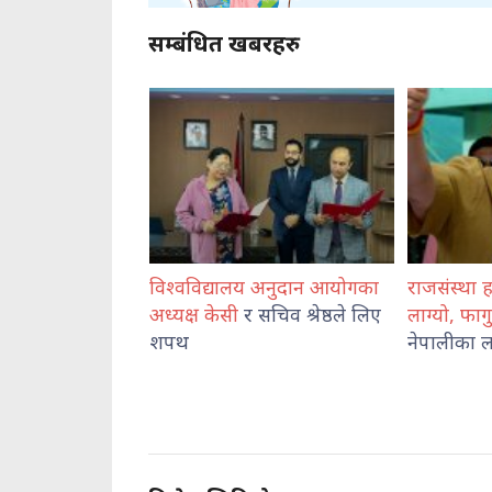
सम्बंधित खबरहरु
यालय अनुदान आयोगका
राजसंस्था हटेदेखि नेपाललाई दशा
कोशी प्र
ी
र सचिव श्रेष्ठले लिए
लाग्यो, फागुन २१ को
चुनाव
प्रहरी रा
नेपालीका लागि पासो : दुर्गा प्रसाई
व्यवस्थ
निरीक्षण