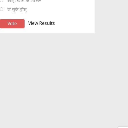
खोइ, खासै आशा छैन
ज सुकै होस्
View Results