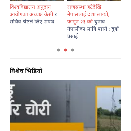
विश्वविद्यालय अनुदान
राजसंस्था हटेदेखि
कोश
ारा
आयोगका अध्यक्ष केसी
र
नेपाललाई दशा लाग्यो,
नेप
उ
सचिव श्रेष्ठले लिए शपथ
फागुन २१ को
चुनाव
तथ
नेपालीका लागि पासो : दुर्गा
का
प्रसाई
विशेष भिडियो