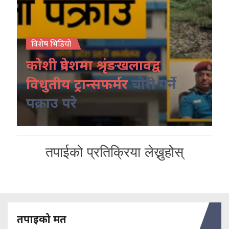
विशेष भिडियो
कोशी प्रदेशमा श्रृंङखलावद्व
विधुतीय ट्रान्सफर्मर
चोरी गर्ने
पक्राउ परे
तपाईको प्रतिक्रिया लेख्नुहोस्
तपाइको मत