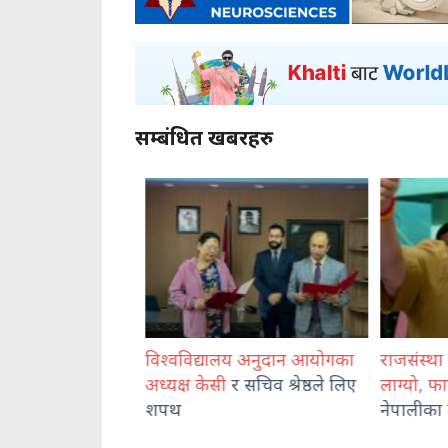
सम्बंधित खबरहरु
ानस्थल ओर्लनसाथ
विश्वविद्यालय अनुदान आयोगका
राजसंस्था 
रा
अभिषेक गिरी
अध्यक्ष केसी
र सचिव श्रेष्ठले लिए
लाग्यो, फा
शपथ
नेपालीका लाग