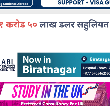
१ करोड ५०
लाख डलर सहुलिय