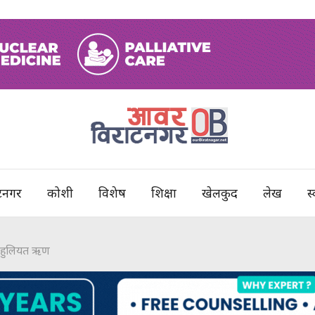
टनगर
कोशी
विशेष
शिक्षा
खेलकुद
लेख
स्
सहुलियत ऋण