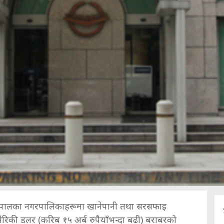
 नेपालका नगरपालिकाहरूमा खानेपानी तथा सरसफाइ
ेरिकी डलर (करिब १५ अर्ब रुपैयाँभन्दा बढी) बराबरको