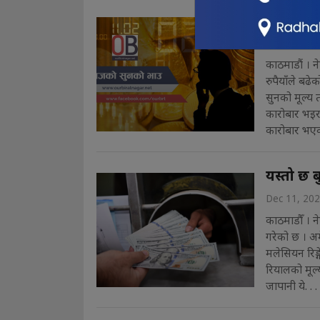
दुई हजार 
Dec 11, 20
काठमाडौं । 
रुपैयाँले ब
सुनको मूल्य 
कारोबार भइर
कारोबार भएक
यस्तो छ 
Dec 11, 20
काठमाडौँ । ने
गरेको छ । अ
मलेसियन रिङ
रियालको मूल्य
जापानी ये. . .