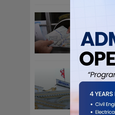
यस्तो छ 
Dec 13, 20
काठमाडौँ । ने
गरेको छ । ने
युरोपियन युरो
साउदी अरेबिय
.
विदेशी मु
Dec 13, 20
काठमाडौँ । व
। नेपाल राष्ट
विवरणानुसार
छ । केन्द्री
बराबर र. . .