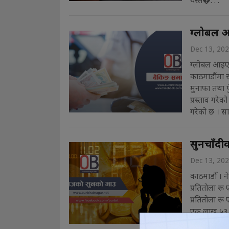
यस्त�. . .
ग्लोबल आ
Dec 13, 20
ग्लोबल आइएम
काठमाडौंमा 
मुनाफा तथा 
प्रस्ताव गरेक
गरेको छ । सा
सुनचाँदीक
Dec 13, 20
काठमाडौँ । न
प्रतितोला रू
प्रतितोला र
एक लाख ५३ ह
छ । त्यसैगरी च