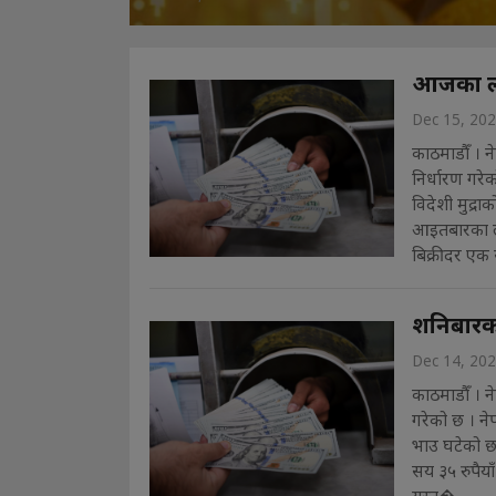
आजका लाग
Dec 15, 20
काठमाडौँ । ने
निर्धारण गरे
विदेशी मुद्रा
आइतबारका ला
बिक्रीदर एक स
शनिबारका
Dec 14, 20
काठमाडौँ । ने
गरेको छ । नेप
भाउ घटेको 
सय ३५ रुपैया