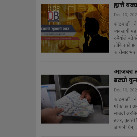
ह्वात्तै 
Dec 10, 20
काठमाडौं । न
व्यवसायी मह
रुपैयाँले बढ
तोकिएको छ ।
कारोबार भएक
आजका लाग
बढ्यो कुन
Dec 10, 20
काठमाडौँ । ने
गरेको छ । अमे
साउदी अरेबिय
डलर, कुवेती 
जापानी येन, . 