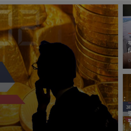
य
व
D
द
म
D