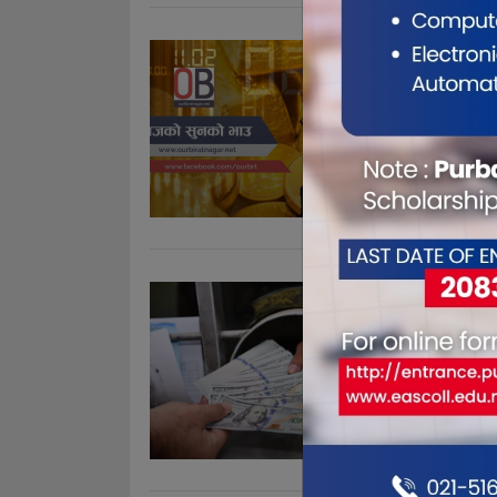
सुनचाँदीक
Dec 12, 20
काठमाडौं । न
रहेको छ । न
२ सय रूपैया
भइरहेको छ ।
प्रतितोला चा
यस्तो छ 
Dec 12, 20
काठमाडौँ । ने
निर्धारण गरे
सय ३५ रुपैया
युरोपियन यु
रुपैयाँ ८३ पैसा