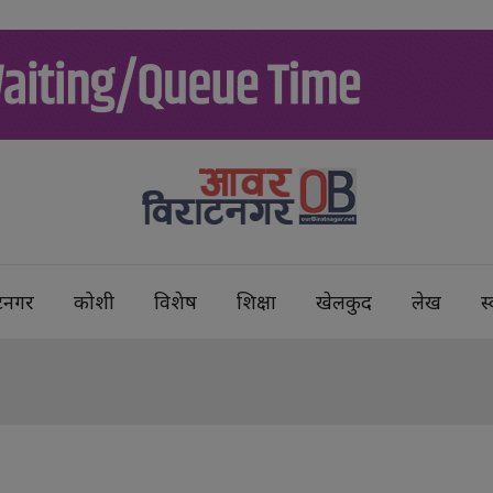
टनगर
कोशी
विशेष
शिक्षा
खेलकुद
लेख
स्