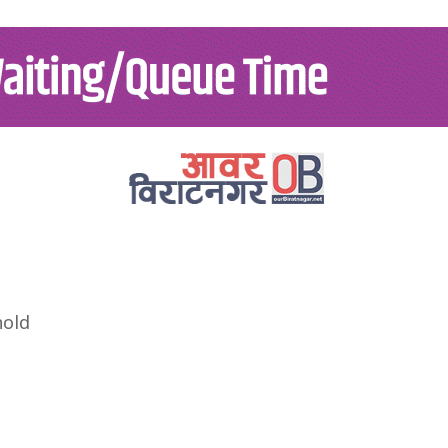
टनगर
कोशी
विशेष
शिक्षा
खेलकुद
लेख
स्
hold