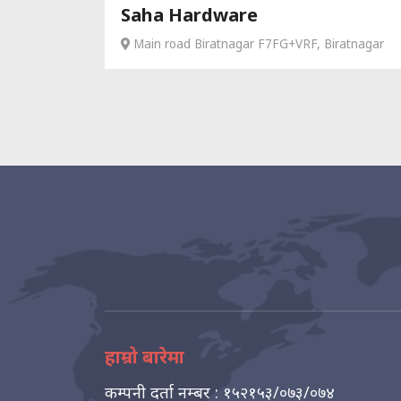
Saha Hardware
Main road Biratnagar F7FG+VRF, Biratnagar
हाम्रो बारेमा
कम्पनी दर्ता नम्बर : १५२१५३/०७३/०७४