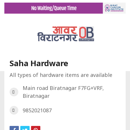
Saha Hardware
All types of hardware items are available
गृह पृष्ट
डिरेक्टरी
Saha Hardware
Main road Biratnagar F7FG+VRF,
Biratnagar
9852021087