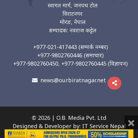
स्वागत मार्ग, जनपथ टोल
विराटनगर
मोरङ, नेपाल
सम्पादक: नवराज कट्टेल
+977-021-417443
(सम्पर्क नम्बर)
+977-9802760446
(समाचार)
+977-9802760450, +977-9802760445
(विज्ञापन)
news@ourbiratnagar.net
×
© 2026 | O.B. Media Pvt. Ltd
Designed & Developer by:
IT Service Nepal