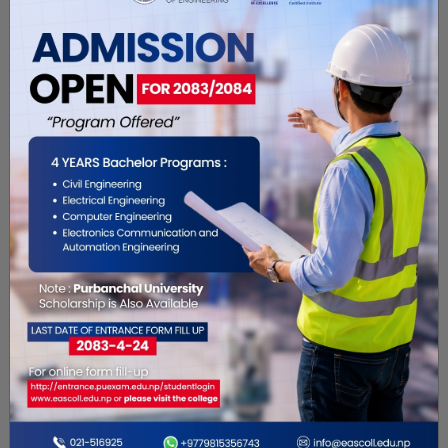
DL traders and Suppliers
Dhhat,Brt-4
Hardware Store
Saha Hardware
Main road Biratnagar F7FG+VRF, Biratnagar