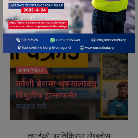
विशेष भिडियो
कोशी प्रदेशमा श्रृंङखलावद्व
विधुतीय ट्रान्सफर्मर
चोरी गर्ने
पक्राउ परे
तपाईको प्रतिक्रिया लेख्नुहोस्