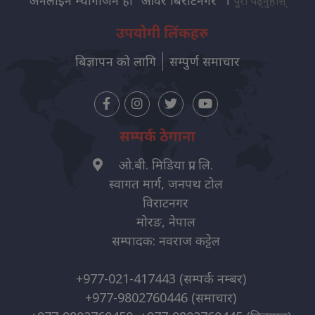
अनलाइन म्यागजिन हो "आवर बिराटनगर" ।
पुरा पढ्नुहोस्
उपयोगी लिंकहरु
बिज्ञापन को लागि
सम्पुर्ण समाचार
सम्पर्क ठेगाना
ओ.बी. मिडिया प्रा. लि.
स्वागत मार्ग, जनपथ टोल
विराटनगर
मोरङ, नेपाल
सम्पादक: नवराज कट्टेल
+977-021-417443
(सम्पर्क नम्बर)
+977-9802760446
(समाचार)